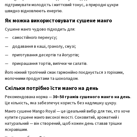
підтримувати молодість і життєвий тонус, а природні цукри
швидко відновлюють енергію.
Як можна використовувати сушене манго
Сушене манго чудово підходить для:
самостійного перекусу;
додавання в каші, гранолу, смузі;
приготування десертів та йогуртів;
прикрашання тортів, випічки чи салатів.
Його ніжний тропічний смак гармонійно поєднується з горіхами,
молочними продуктами та шоколадом.
Скільки потрібно їсти манго на день
Рекомендована норма —
30–50 грамів сушеного манго на день
.
Це кількість, яка забезпечує користь без надлишку цукру.
Манго сушене Mango Royal — це ідеальний вибір для тих, хто хоче
купити сушене манго високої якості. Соковитий, ароматний і
натуральний — він створений, щоб кожен день ставав трішки
яскравішим.