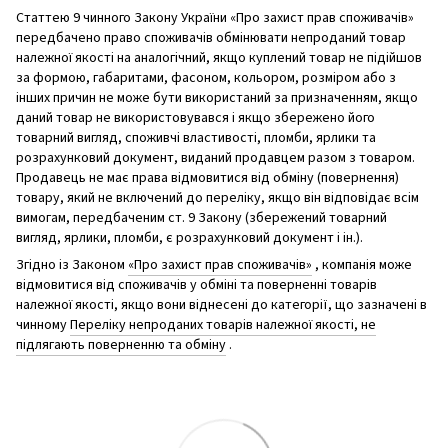
Статтею 9 чинного Закону України «Про захист прав споживачів»
передбачено право споживачів обмінювати непроданий товар
належної якості на аналогічний, якщо куплений товар не підійшов
за формою, габаритами, фасоном, кольором, розміром або з
інших причин не може бути використаний за призначенням, якщо
даний товар не використовувався і якщо збережено його
товарний вигляд, споживчі властивості, пломби, ярлики та
розрахунковий документ, виданий продавцем разом з товаром.
Продавець не має права відмовитися від обміну (повернення)
товару, який не включений до переліку, якщо він відповідає всім
вимогам, передбаченим ст. 9 Закону (збережений товарний
вигляд, ярлики, пломби, є розрахунковий документ і ін.).
Згідно із Законом
«Про захист прав споживачів»
, компанія може
відмовитися від споживачів у обміні та поверненні товарів
належної якості, якщо вони віднесені до категорії, що зазначені в
чинному
Переліку непроданих товарів належної якості, не
підлягають поверненню та обміну
.