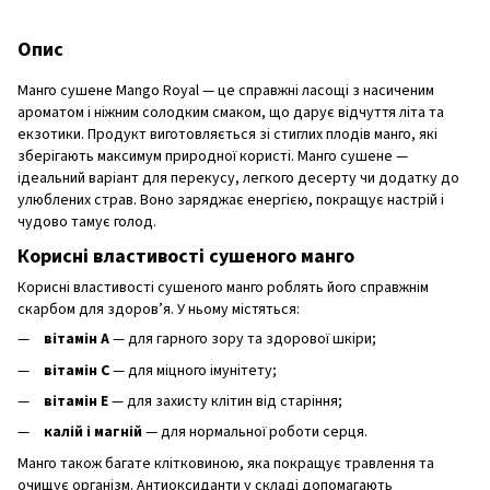
Опис
Манго сушене Mango Royal — це справжні ласощі з насиченим
ароматом і ніжним солодким смаком, що дарує відчуття літа та
екзотики. Продукт виготовляється зі стиглих плодів манго, які
зберігають максимум природної користі. Манго сушене —
ідеальний варіант для перекусу, легкого десерту чи додатку до
улюблених страв. Воно заряджає енергією, покращує настрій і
чудово тамує голод.
Корисні властивості сушеного манго
Корисні властивості сушеного манго роблять його справжнім
скарбом для здоров’я. У ньому містяться:
вітамін А
— для гарного зору та здорової шкіри;
вітамін С
— для міцного імунітету;
вітамін Е
— для захисту клітин від старіння;
калій і магній
— для нормальної роботи серця.
Манго також багате клітковиною, яка покращує травлення та
очищує організм. Антиоксиданти у складі допомагають