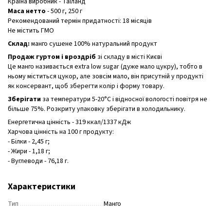
Країна виробник - Таїланд
Маса нетто
- 500 г, 250 г
Рекомендований термін придатності: 18 місяців
Не містить ГМО
Склад:
манго сушене 100% натуральний продукт
Продаж гуртом і вроздріб
зі складу в місті Києві
Це манго називається extra low sugar (дуже мало цукру), тобто в
ньому міститься цукор, але зовсім мало, він присутній у продукті
як консервант, щоб зберегти колір і форму товару.
Зберігати
за температури 5-20°C і відносної вологості повітря не
більше 75%. Розкриту упаковку зберігати в холодильнику.
Енергетична цінність - 319 ккал/1337 кДж
Харчова цінність на 100 г продукту:
- Білки - 2,45 г;
- Жири - 1,18 г;
- Вуглеводи - 76,18 г.
Характеристики
Тип
Манго