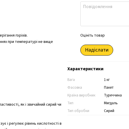
Оцініть товар
ігання горіхів.
еннях при температурі не вище
Надіслати
Характеристики
Вага
1 кг
Фасовка
Пакет
Країна виробник
Туреччина
Тип
Мигдаль
ластивості, як і звичайний сирий чи
Тип обробки
Сирий
зує і регулює рівень кислотності в