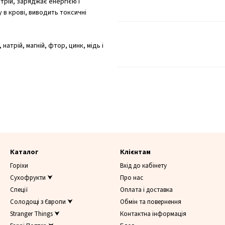
трій, заряджає енергією і
в крові, виводить токсичні
натрій, магній, фтор, цинк, мідь і
Каталог
Клієнтам
Горіхи
Вхід до кабінету
Сухофрукти ⮟
Про нас
Спеції
Оплата і доставка
Солодощі з Європи ⮟
Обмін та повернення
Stranger Things ⮟
Контактна інформація