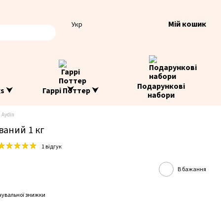
Мій кошик
Укр
Подарункові
gs ⮟
Гаррі Поттер ⮟
набори
 Aydin
аний 1 кг
1 відгук
В бажання
чувальної знижки