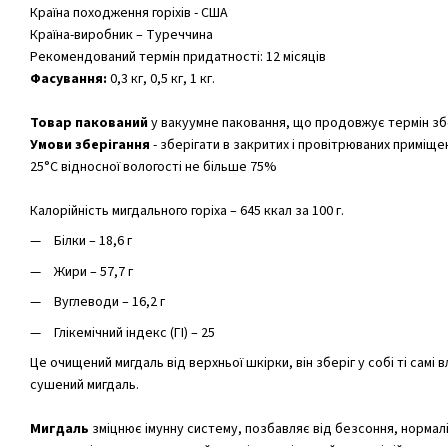
Країна походження горіхів - США
Країна-виробник – Туреччина
Рекомендований термін придатності: 12 місяців
Фасування:
0,3 кг, 0,5 кг, 1 кг.
Товар пакований
у вакуумне паковання, що продовжує термін збер
Умови зберігання
- зберігати в закритих і провітрюваних приміщ
25°C відносної вологості не більше 75%
Калорійність мигдального горіха – 645 ккал за 100 г.
Білки – 18,6 г
Жири – 57,7 г
Вуглеводи – 16,2 г
Глікемічний індекс (ГІ) – 25
Це очищений мигдаль від верхньої шкірки, він зберіг у собі ті самі в
сушений мигдаль.
Мигдаль
зміцнює імунну систему, позбавляє від безсоння, нормалі