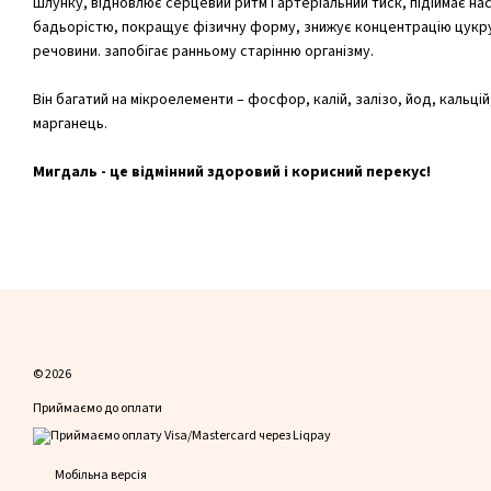
шлунку, відновлює серцевий ритм і артеріальний тиск, підіймає нас
бадьорістю, покращує фізичну форму, знижує концентрацію цукру 
речовини. запобігає ранньому старінню організму.
Він багатий на мікроелементи – фосфор, калій, залізо, йод, кальцій, 
марганець.
Мигдаль - це відмінний здоровий і корисний перекус!
© 2026
Приймаємо до оплати
Мобільна версія