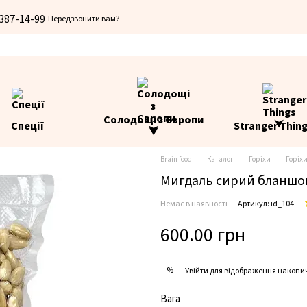
 387-14-99
Передзвонити вам?
Солодощі з Європи
Спеції
Stranger Thin
⮟
Brain food
Каталог
Горіхи
Горіхи
Мигдаль сирий бланшов
Немає в наявності
Артикул: id_104
600.00 грн
%
Увійти
для відображення накопи
Вага