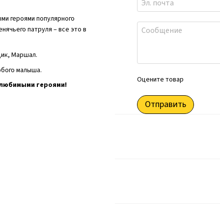
ыми героями популярного
нячьего патруля – все это в
щик, Маршал.
юбого малыша.
Оцените товар
с любимыми героями!
Отправить