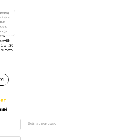
ся
рат
рий
Войти с помощью