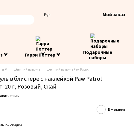
Мой заказ
Рус
Подарочные
gs ⮟
Гарри Поттер ⮟
наборы
опы ⮟
Щенячий патруль
Щенячий патруль Paw Patrol
ль в блистере с наклейкой Paw Patrol
шт. 20 г, Розовый, Скай
авить отзыв
В желания
льной скидки