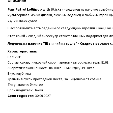
Описание
Paw Patrol Lolliipop with Sticker
– леденец на палочке с любим
мультсериала. Яркий дизайн, вкусный леденец и любимый герой Ще
одном аксессуаре!
В ассортименте есть леденцы со следующими героями: Скай, Гон
Этот яркий и сладкий аксессуар станет отличным подарком для л
Леденец на палочке "Щенячий патруль" - Сладкое веселье 
Характеристики:
Вес: 20 г
Состав: сахар, глюкозный сироп, ароматизатор, краситель: E163.
Энергетическая ценность на 100 г – 1646 кДж / 393 ккал
Вкус: клубника
Хранить в сухом прохладном месте, защищенном от солнца
Тип упаковки: блистер
Производитель: Чехия
Срок годности:
30.09.2027