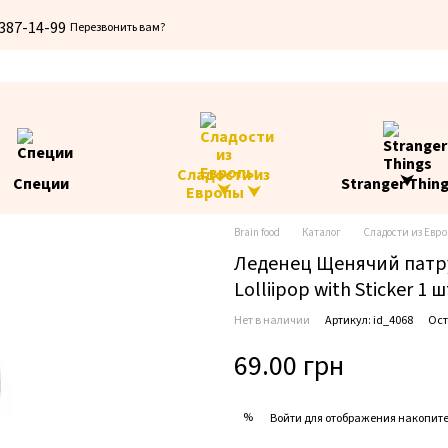
 387-14-99
Перезвонить вам?
Сладости из
Специи
Stranger Thin
Европы ⮟
Brain food
Каталог
Сладости из Евр
Леденец Щенячий патру
Lolliipop with Sticker 1 
Нет в наличии
Артикул: id_4068
Ост
69.00 грн
%
Войти
для отображения накопите