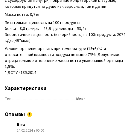
с сухофруктами внутри, покрытые кондитерской глазурью,
которые придутся по душе как взрослым, так и детям.
Масса нетто: 0,7 кг
Питательная ценность на 100 г продукта:
белки – 8,8 г; жиры – 28,9 г; углеводы – 53,4 г.
Энергетическая ценность (калорийность) на 100г продукта: 2074
кДж (497ккал).
Условия хранения хранить при температуре (18+3)℃ и
относительной влажности воздуха не выше 75%. Допустимое
отрицательное отклонение массы нетто упакованной единицы
1,5%.
* ДСТУ 4135:2014
Характеристики
Тип
Микс
Отзывы
1
Віта
24.02.2024 в 00:00