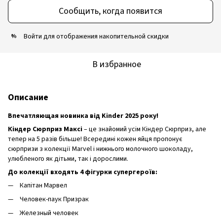
Сообщить, когда появится
Войти
для отображения накопительной скидки
%
В избранное
Описание
Впечатляющая новинка від Kinder 2025 року!
Кіндер Сюрприз Максі
– це знайомий усім Кіндер Сюрприз, але
тепер на 5 разів більше! Всередині кожен яйця пропонує
сюрпризи з колекції Marvel і нижнього молочного шоколаду,
улюбленого як дітьми, так і дорослими.
До колекції входять 4 фігурки супергероїв:
Капітан Марвел
Человек-паук Призрак
Железный человек