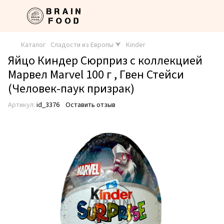
Каталог
Сладости из Европы ⮟
Kinder
Яйцо Киндер Сюрприз с коллекцией
Марвел Marvel 100 г , Гвен Стейси
(Человек-паук призрак)
Артикул:
id_3376
Оставить отзыв