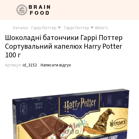
Каталог
Гаррі Поттер ⮟
Гаррі Поттер ⮟ Witor's
Шоколадні батончики Гаррі Поттер
Сортувальний капелюх Harry Potter
100 г
Артикул:
id_3152
Написати відгук