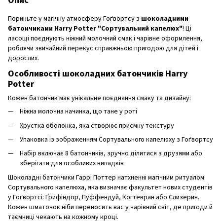
Опис
Пориньте у магічну атмосферу Гоґвортсу з
шоколадними
батончиками Harry Potter "Сортувальний капелюх"
! Ці
ласощі поєднують ніжний молочний смак і чарівне оформлення,
роблячи звичайний перекус справжньою пригодою для дітей і
дорослих.
Особливості шоколадних батончиків Harry
Potter
Кожен батончик має унікальне поєднання смаку та дизайну:
Ніжна молочна начинка, що тане у роті
Хрустка оболонка, яка створює приємну текстуру
Упаковка із зображенням Сортувального капелюху з Гоґвортсу
Набір включає 8 батончиків, зручно ділитися з друзями або
зберігати для особливих випадків
Шоколадні батончики Гаррі Поттер натхненні магічним ритуалом
Сортувального капелюха, яка визначає факультет нових студентів
у Гоґвортсі: Ґрифіндор, Пуффендуй, Когтевран або Слизерин.
Кожен шматочок ніби переносить вас у чарівний світ, де пригоди й
таємниці чекають на кожному кроці.