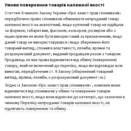
Умови повернення товарів належної якості
Статтею 9 чинного Закону України «Про захист прав споживачів»
передбачено право споживачів обмінювати непроданий товар
належної якості на аналогічний, якщо куплений товар не підійшов
за формою, габаритами, фасоном, кольором, розміром або з
інших причин не може бути використаний за призначенням, якщо
даний товар не використовувався і якщо збережено його
товарний вигляд, споживчі властивості, пломби, ярлики та
розрахунковий документ, виданий продавцем разом з товаром.
Продавець не має права відмовитися від обміну (повернення)
товару, який не включений до переліку, якщо він відповідає всім
вимогам, передбаченим ст. 9 Закону (збережений товарний
вигляд, ярлики, пломби, є розрахунковий документ і ін.).
Згідно із Законом
«Про захист прав споживачів»
, компанія може
відмовитися від споживачів у обміні та поверненні товарів
належної якості, якщо вони віднесені до категорії, що зазначені в
чинному
Переліку непроданих товарів належної якості, не
підлягають поверненню та обміну
.