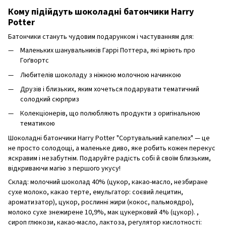
Кому підійдуть шоколадні батончики Harry
Potter
Батончики стануть чудовим подарунком і частуванням для:
Маленьких шанувальників Гаррі Поттера, які мріють про
Гоґвортс
Любителів шоколаду з ніжною молочною начинкою
Друзів і близьких, яким хочеться подарувати тематичний
солодкий сюрприз
Колекціонерів, що полюбляють продукти з оригінальною
тематикою
Шоколадні батончики Harry Potter "Сортувальний капелюх" — це
не просто солодощі, а маленьке диво, яке робить кожен перекус
яскравим і незабутнім. Подаруйте радість собі й своїм близьким,
відкриваючи магію з першого укусу!
Склад: молочний шоколад 40% (цукор, какао-масло, незбиране
сухе молоко, какао терте, емульгатор: соєвий лецитин,
ароматизатор), цукор, рослинні жири (кокос, пальмоядро),
молоко сухе знежирене 10,9%, мак цукерковий 4% (цукор). ,
сироп глюкози, какао-масло, лактоза, регулятор кислотності: