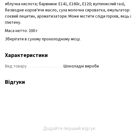
яблучна кислота; барвники: E141, E160c, E120; вуглекислий газ),
безводне коров'яче масло, суха молочна сироватка, емульгатор:
соєвий лецитин, ароматизатори. Може містити сліди горіхів, яєць і
глютену.
Маса нетто: 200 г
Зберігати в сухому прохолодному місці.
Характеристики
Вид товару
Шоколадні вироби
Відгуки
Додайте перший відгук