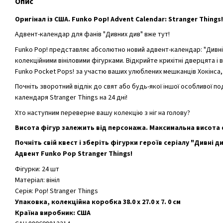
Опис
Оригінал із США. Funko Pop! Advent Calendar: Stranger Things!
Адвент-календар для фанів "Дивних див" вже тут!
Funko Pop! представляє абсолютно новий адвент-календар: "Дивні
колекційними вініловими фігурками. Відкрийте крихітні дверцята і в
Funko Pocket Pops! за участю ваших улюблених мешканців Хокінса, 
Почніть зворотний відлік до свят або будь-якої іншої особливої п
календаря Stranger Things на 24 дні!
Хто наступним переверне вашу колекцію з ніг на голову?
Висота фігур залежить від персонажа. Максимальна висота ф
Почніть свій квест і зберіть фігурки героїв серіалу "Дивні 
Адвент Funko Pop Stranger Things!
Фігурки: 24 шт
Матеріал: вініл
Серія: Pop! Stranger Things
Упаковка, колекційна коробка 38.0 х 27.0 х 7. 0 см
Країна виробник: США