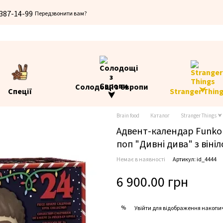
 387-14-99
Передзвонити вам?
Солодощі з Європи
Спеції
Stranger Thin
⮟
Brain food
Каталог
Stranger Things ⮟
Адвент-календар Funko 
поп "Дивні дива" з він
Немає в наявності
Артикул: id_4444
6 900.00 грн
%
Увійти
для відображення накопи