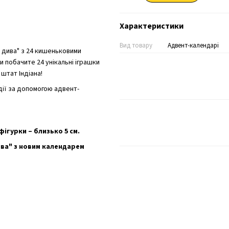
Характеристики
Вид товару
Адвент-календарі
 дива" з 24 кишеньковими
и побачите 24 унікальні іграшки
штат Індіана!
одії за допомогою адвент-
ігурки – близько 5 см.
дива" з новим календарем