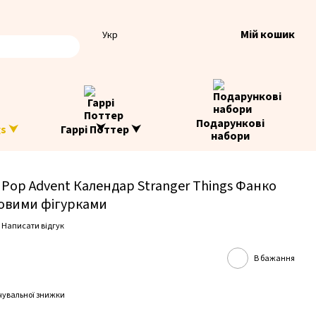
Мій кошик
Укр
Подарункові
gs ⮟
Гаррі Поттер ⮟
набори
Pop Advent Календар Stranger Things Фанко
іловими фігурками
Написати відгук
В бажання
чувальної знижки