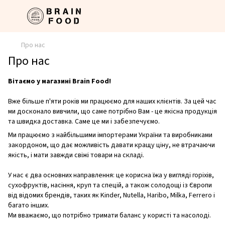
Про нас
Про нас
Вітаємо у магазині Brain Food!
Вже більше п'яти років ми працюємо для наших клієнтів. За цей час
ми досконало вивчили, що саме потрібно Вам - це якісна продукція
та швидка доставка. Саме це ми і забезпечуємо.
Ми працюємо з найбільшими імпортерами України та виробниками
закордоном, що дає можливість давати кращу ціну, не втрачаючи
якість, і мати завжди свіжі товари на складі.
У нас є два основних направлення: це корисна їжа у вигляді горіхів,
сухофруктів, насіння, круп та спецій, а також солодощі із Європи
від відомих брендів, таких як Kinder, Nutella, Haribo, Milka, Ferrero і
багато інших.
Ми вважаємо, що потрібно тримати баланс у користі та насолоді.