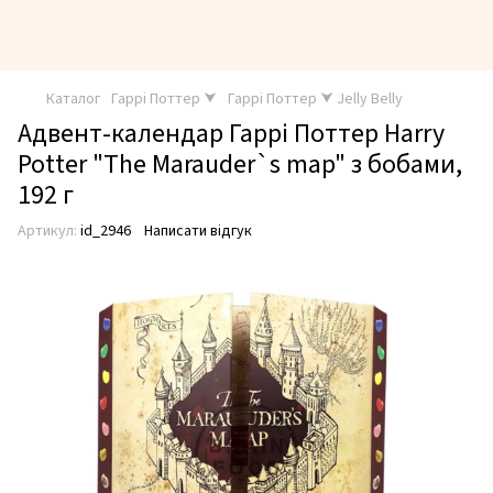
Каталог
Гаррі Поттер ⮟
Гаррі Поттер ⮟ Jelly Belly
Адвент-календар Гаррі Поттер Harry
Potter "The Marauder`s map" з бобами,
192 г
Артикул:
id_2946
Написати відгук