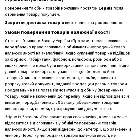
Строки повернення і обміну
Повернення та обмін товарів можливий протягом
14 днів
після
отримання товару покупцем.
Зворотня доставка товарів
виготовлена ​​за домовленістю.
Умови повернення товарів належної якості
Статтею 9 чинного Закону України «Про захист прав споживачів»
передбачено право споживачів обмінювати непроданий товар
належної якості на аналогічний, якщо куплений товар не підійшов
за формою, габаритами, фасоном, кольором, розміром або з
інших причин не може бути використаний за призначенням, якщо
даний товар не використовувався і якщо збережено його
товарний вигляд, споживчі властивості, пломби, ярлики та
розрахунковий документ, виданий продавцем разом з товаром.
Продавець не має права відмовитися від обміну (повернення)
товару, який не включений до переліку, якщо він відповідає всім
вимогам, передбаченим ст. 9 Закону (збережений товарний
вигляд, ярлики, пломби, є розрахунковий документ і ін.).
Згідно із Законом
«Про захист прав споживачів»
, компанія може
відмовитися від споживачів у обміні та поверненні товарів
належної якості, якщо вони віднесені до категорії, що зазначені в
чинному
Переліку непроданих товарів належної якості, не