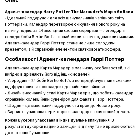
Опис
Адвент-календар Harry Potter The Marauder's Map з бобами
- ідеальний подарунок для всіх шанувальників чарівного світу
Поттеріани. Календар перетворює очікування Нового року на
магічну подію: за 24 віконцями сховані сюрпризи — легендарні
солодкі боби Bertie Bott's зі знайомими та несподіваними смаками.
Адвент-календар Гаррі Поттер стане не лише солодким
презентом, а й справжнім елементом святкової атмосфери.
Особливості Адвент-календаря Гаррі Поттер
Адвент-календар Карта Марадерів має низку особливостей, які
вигідно відрізняють його від інших моделей:
• Усередині – 24 боби Bertie Bott's з непередбачуваними смаками:
від фруктових та шоколадних до найнезвичайніших.
• Дизайн виконаний у стилі Карти Марадерів, що робить календар
справжнім колекційним сувеніром для фанатів Гаррі Поттера.
• Щодня – це маленький подарунок та крок до Нового року.
• Барвиста упаковка перетворює календар на святковий декор.
Кожна цукерка упакована в індивідуальне впакування. В
результаті цукерки надійно захищені від пилу та не приклеюються
до картонної упаковки.