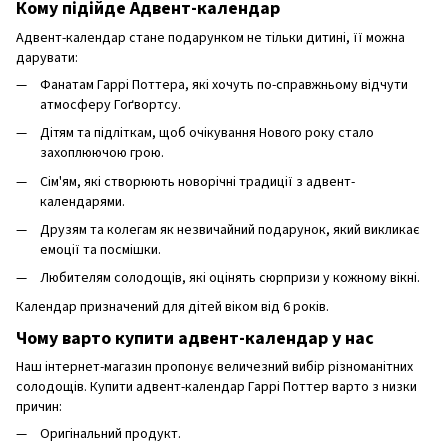
Кому підійде Адвент-календар
Адвент-календар стане подарунком не тільки дитині, її можна
дарувати:
Фанатам Гаррі Поттера, які хочуть по-справжньому відчути
атмосферу Гоґвортсу.
Дітям та підліткам, щоб очікування Нового року стало
захоплюючою грою.
Сім'ям, які створюють новорічні традиції з адвент-
календарями.
Друзям та колегам як незвичайний подарунок, який викликає
емоції та посмішки.
Любителям солодощів, які оцінять сюрпризи у кожному вікні.
Календар призначений для дітей віком від 6 років.
Чому варто купити адвент-календар у нас
Наш інтернет-магазин пропонує величезний вибір різноманітних
солодощів. Купити адвент-календар Гаррі Поттер варто з низки
причин:
Оригінальний продукт.