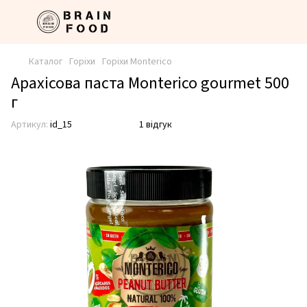
Каталог
Горіхи
Горіхи Monterico
Арахісова паста Monterico gourmet 500
г
Артикул:
id_15
1 відгук