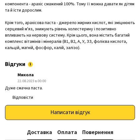
компонента - арахіс смажений 100%. Тому її можна давати як дітям
та й їсти дорослим.
Крім того, арахісова паста - джерело жирних кислот, які зміцнюють
серцевий м'яз, знижують рівень холестерину і позитивно
впливають на нервову систему. Крім цього, вона містить багатий
комплекс вітамінів і мінералів (В1, В2, А, У, ЗЗ, фолієва кислота,
кальцій, магній, фосфор, калій, залізо).
Відгуки
1
Микола
22.08.2023 в 00:00
Дуже смачна паста.
Відповісти
Написати відгук
Доставка
Оплата
Повернення