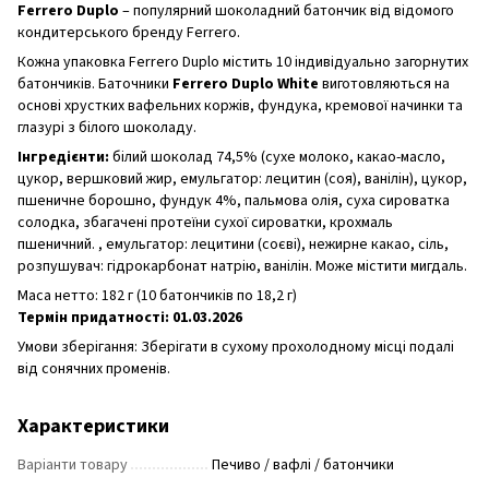
Ferrero Duplo
– популярний шоколадний батончик від відомого
кондитерського бренду Ferrero.
Кожна упаковка Ferrero Duplo містить 10 індивідуально загорнутих
батончиків. Баточники
Ferrero Duplo White
виготовляються на
основі хрустких вафельних коржів, фундука, кремової начинки та
глазурі з білого шоколаду.
Інгредієнти:
білий шоколад 74,5% (сухе молоко, какао-масло,
цукор, вершковий жир, емульгатор: лецитин (соя), ванілін), цукор,
пшеничне борошно, фундук 4%, пальмова олія, суха сироватка
солодка, збагачені протеїни сухої сироватки, крохмаль
пшеничний. , емульгатор: лецитини (соєві), нежирне какао, сіль,
розпушувач: гідрокарбонат натрію, ванілін. Може містити мигдаль.
Маса нетто: 182 г (10 батончиків по 18,2 г)
Термін придатності:
01.03.2026
Умови зберігання: Зберігати в сухому прохолодному місці подалі
від сонячних променів.
Характеристики
Варіанти товару
Печиво / вафлі / батончики