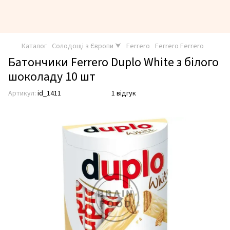
Каталог
Солодощі з Європи ⮟
Ferrero
Ferrero Ferrero
Батончики Ferrero Duplo White з білого
шоколаду 10 шт
Артикул:
id_1411
1 відгук