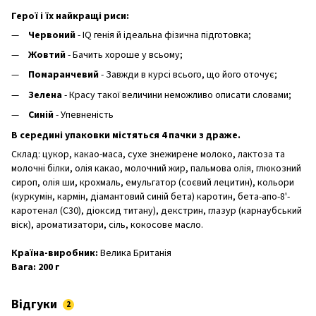
Герої і їх найкращі риси:
Червоний
- IQ генія й ідеальна фізична підготовка;
Жовтий
- Бачить хороше у всьому;
Помаранчевий
- Завжди в курсі всього, що його оточує;
Зелена
- Красу такої величини неможливо описати словами;
Синій
- Упевненість
В середині упаковки містяться 4 пачки з драже.
Склад: цукор, какао-маса, сухе знежирене молоко, лактоза та
молочні білки, олія какао, молочний жир, пальмова олія, глюкозний
сироп, олія ши, крохмаль, емульгатор (соєвий лецитин), кольори
(куркумін, кармін, діамантовий синій бета) каротин, бета-апо-8'-
каротенал (C30), діоксид титану), декстрин, глазур (карнаубський
віск), ароматизатори, сіль, кокосове масло.
Країна-виробник:
Велика Британія
Вага: 200 г
Відгуки
2