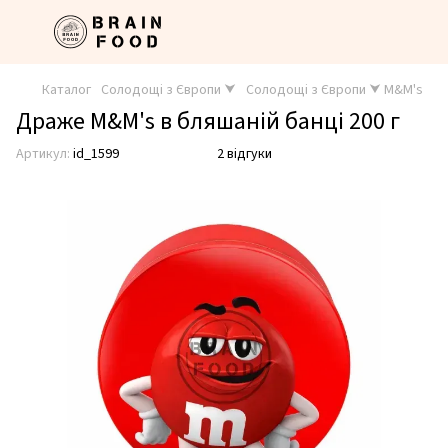
Каталог
Солодощі з Європи ⮟
Солодощі з Європи ⮟ M&M's
Драже M&M's в бляшаній банці 200 г
Артикул:
id_1599
2 відгуки