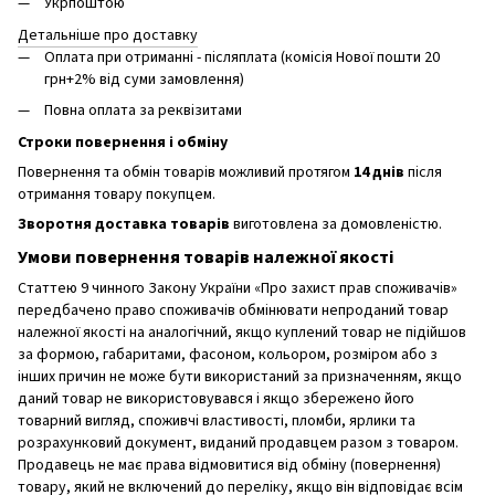
Укрпоштою
Детальніше про доставку
Оплата при отриманні - післяплата (комісія Нової пошти 20
грн+2% від суми замовлення)
Повна оплата за реквізитами
Строки повернення і обміну
Повернення та обмін товарів можливий протягом
14 днів
після
отримання товару покупцем.
Зворотня доставка товарів
виготовлена ​​за домовленістю.
Умови повернення товарів належної якості
Статтею 9 чинного Закону України «Про захист прав споживачів»
передбачено право споживачів обмінювати непроданий товар
належної якості на аналогічний, якщо куплений товар не підійшов
за формою, габаритами, фасоном, кольором, розміром або з
інших причин не може бути використаний за призначенням, якщо
даний товар не використовувався і якщо збережено його
товарний вигляд, споживчі властивості, пломби, ярлики та
розрахунковий документ, виданий продавцем разом з товаром.
Продавець не має права відмовитися від обміну (повернення)
товару, який не включений до переліку, якщо він відповідає всім