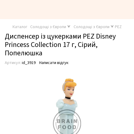
Каталог
Солодощі з Європи ⮟
Солодощі з Європи ⮟ PEZ
Диспенсер із цукерками PEZ Disney
Princess Collection 17 г, Сірий,
Попелюшка
Артикул:
id_3919
Написати відгук