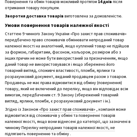
Повернення та обмін товарів можливий протягом
14 днів
після
отримання товару покупцем.
Зворотня доставка товарів
виготовлена ​​за домовленістю.
Умови повернення товарів належної якості
Статтею 9 чинного Закону України «Про захист прав споживачів»
передбачено право споживачів обмінювати непроданий товар
належної якості на аналогічний, якщо куплений товар не підійшов
за формою, габаритами, фасоном, кольором, розміром або з
інших причин не може бути використаний за призначенням, якщо
даний товар не використовувався і якщо збережено його
товарний вигляд, споживчі властивості, пломби, ярлики та
розрахунковий документ, виданий продавцем разом з товаром.
Продавець не має права відмовитися від обміну (повернення)
товару, який не включений до переліку, якщо він відповідає всім
вимогам, передбаченим ст. 9 Закону (збережений товарний
вигляд, ярлики, пломби, є розрахунковий документ і ін.).
Згідно із Законом
«Про захист прав споживачів»
, компанія може
відмовитися від споживачів у обміні та поверненні товарів
належної якості, якщо вони віднесені до категорії, що зазначені в
чинному
Переліку непроданих товарів належної якості, не
підлягають поверненню та обміну
.