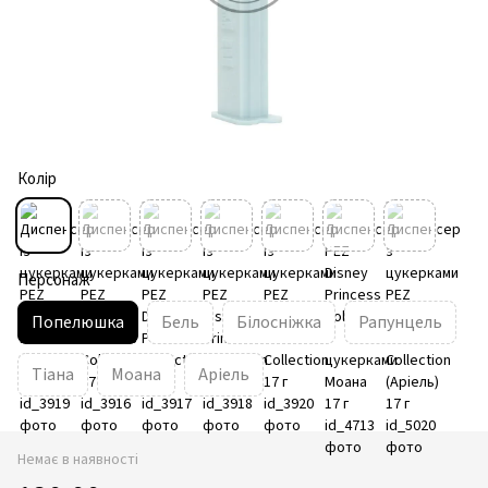
Колір
Персонаж
Попелюшка
Бель
Білосніжка
Рапунцель
Тіана
Моана
Аріель
Немає в наявності