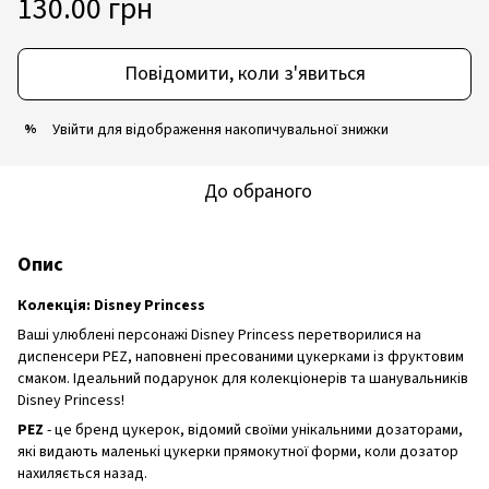
130.00 грн
Повідомити, коли з'явиться
Увійти
для відображення накопичувальної знижки
%
До обраного
Опис
Колекція: Disney Princess
Ваші улюблені персонажі Disney Princess перетворилися на
диспенсери PEZ, наповнені пресованими цукерками із фруктовим
смаком. Ідеальний подарунок для колекціонерів та шанувальників
Disney Princess!
PEZ
- це бренд цукерок, відомий своїми унікальними дозаторами,
які видають маленькі цукерки прямокутної форми, коли дозатор
нахиляється назад.