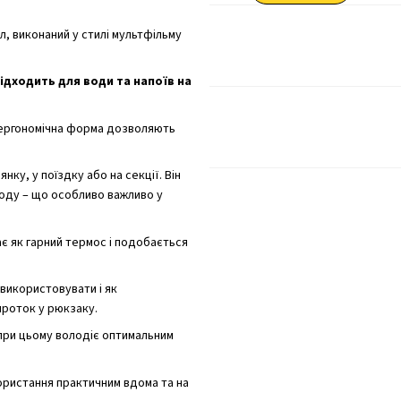
мл, виконаний у стилі мультфільму
підходить для води та напоїв на
 ергономічна форма дозволяють
нку, у поїздку або на секції. Він
оду – що особливо важливо у
є як гарний термос і подобається
 використовувати і як
проток у рюкзаку.
 при цьому володіє оптимальним
ористання практичним вдома та на