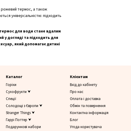
 рожевий термос, а також
ються універсальністю: підходить
 термос для води стане вдалим
й у догляді та підходить для
есуар, який допомагає дитині
Каталог
Клієнтам
Горіхи
Вхід до кабінету
Сухофрукти ⮟
Про нас
Спеції
Оплата і доставка
Солодощі з Європи ⮟
Обмін та повернення
Stranger Things ⮟
Контактна інформація
Гаррі Поттер ⮟
Блог
Подарункові набори
Угода користувача