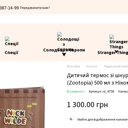
 387-14-99
Передзвонити вам?
Солодощі з Європи
Спеції
Stranger Thin
⮟
Brain food
Каталог
Подарункові наб
Дитячий термос зі шнур
(Zootopia) 500 мл з Нік
В наявності
Артикул: id_4758
Напис
1 300.00 грн
%
Увійти
для відображення накопи