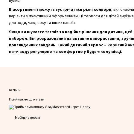
вулиці.
В асортименті можуть зустрічатися різні кольори
, включаючи
варіанти з мультяшним оформленням. Ці термоси для дітей вирізня
для води, чаю, соку та інших напоїв.
Якщо ви шукаєте termiz та надійне рішення для дитини, цей
вибором. Він розрахований на активне використання, зручни
повсякденних завдань. Такий дитячий термос – корисний акс
пити воду регулярно та комфортно у будь-якому місці.
© 2026
Приймаємо до оплати
Мобільна версія