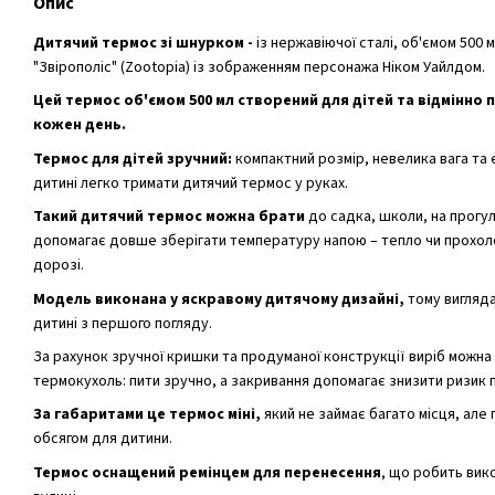
Опис
Дитячий термос зі шнурком -
із нержавіючої сталі, об'ємом 500 
"Звірополіс" (Zootopia) із зображенням персонажа Ніком Уайлдом.
Цей термос об'ємом 500 мл створений для дітей та відмінно 
кожен день.
Термос для дітей зручний:
компактний розмір, невелика вага та
дитині легко тримати дитячий термос у руках.
Такий дитячий термос можна брати
до садка, школи, на прогуля
допомагає довше зберігати температуру напою – тепло чи прохол
дорозі.
Модель виконана у яскравому дитячому дизайні,
тому вигляда
дитині з першого погляду.
За рахунок зручної кришки та продуманої конструкції виріб можна
термокухоль: пити зручно, а закривання допомагає знизити ризик 
За габаритами це термос міні,
який не займає багато місця, але
обсягом для дитини.
Термос оснащений ремінцем для перенесення
, що робить вик