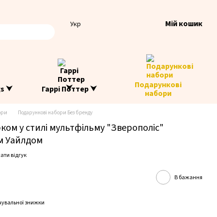
Мій кошик
Укр
Подарункові
gs ⮟
Гаррі Поттер ⮟
набори
ори
Подарункові набори Без бренду
ком у стилі мультфільму "Зверополіс"
ом Уайлдом
ати відгук
В бажання
чувальної знижки