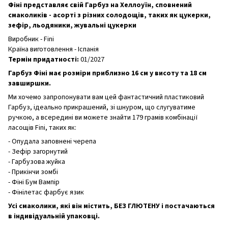
Фіні представляє свій Гарбуз на Хеллоуїн, сповнений
смаколиків - асорті з різних солодощів, таких як цукерки,
зефір, льодяники, жувальні цукерки
Виробник - Fini
Країна виготовлення - Іспанія
Термін придатності:
01/2027
Гарбуз Фіні має розміри приблизно 16 см у висоту та 18 см
завширшки.
Ми хочемо запропонувати вам цей фантастичний пластиковий
Гарбуз, ідеально прикрашений, зі шнуром, що слугуватиме
ручкою, а всередині ви можете знайти 179 грамів комбінації
ласощів Fini, таких як:
- Опудала заповнені черепа
- Зефір загорнутий
- Гарбузова жуйка
- Прикінчи зомбі
- Фіні Бум Вампір
- Фінілетас фарбує язик
Усі смаколики, які він містить, БЕЗ ГЛЮТЕНУ і постачаються
в індивідуальній упаковці.