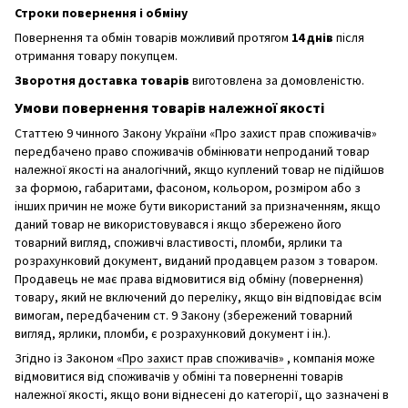
Строки повернення і обміну
Повернення та обмін товарів можливий протягом
14 днів
після
отримання товару покупцем.
Зворотня доставка товарів
виготовлена ​​за домовленістю.
Умови повернення товарів належної якості
Статтею 9 чинного Закону України «Про захист прав споживачів»
передбачено право споживачів обмінювати непроданий товар
належної якості на аналогічний, якщо куплений товар не підійшов
за формою, габаритами, фасоном, кольором, розміром або з
інших причин не може бути використаний за призначенням, якщо
даний товар не використовувався і якщо збережено його
товарний вигляд, споживчі властивості, пломби, ярлики та
розрахунковий документ, виданий продавцем разом з товаром.
Продавець не має права відмовитися від обміну (повернення)
товару, який не включений до переліку, якщо він відповідає всім
вимогам, передбаченим ст. 9 Закону (збережений товарний
вигляд, ярлики, пломби, є розрахунковий документ і ін.).
Згідно із Законом
«Про захист прав споживачів»
, компанія може
відмовитися від споживачів у обміні та поверненні товарів
належної якості, якщо вони віднесені до категорії, що зазначені в