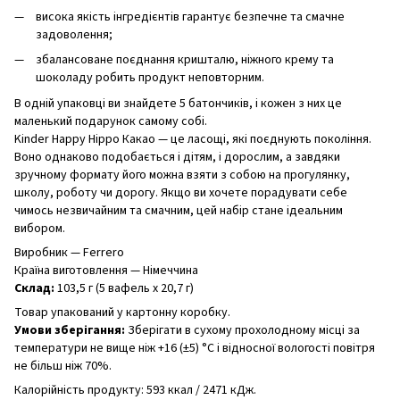
висока якість інгредієнтів гарантує безпечне та смачне
задоволення;
збалансоване поєднання кришталю, ніжного крему та
шоколаду робить продукт неповторним.
В одній упаковці ви знайдете 5 батончиків, і кожен з них це
маленький подарунок самому собі.
Kinder Happy Hippo Какао — це ласощі, які поєднують покоління.
Воно однаково подобається і дітям, і дорослим, а завдяки
зручному формату його можна взяти з собою на прогулянку,
школу, роботу чи дорогу. Якщо ви хочете порадувати себе
чимось незвичайним та смачним, цей набір стане ідеальним
вибором.
Виробник — Ferrero
Країна виготовлення — Німеччина
Склад:
103,5 г (5 вафель х 20,7 г)
Товар упакований у картонну коробку.
Умови зберігання:
Зберігати в сухому прохолодному місці за
температури не вище ніж +16 (±5) °C і відносної вологості повітря
не більш ніж 70%.
Калорійність продукту: 593 ккал / 2471 кДж.