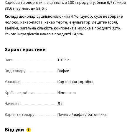
Харчова та енергетична цінність в 100 г продукту: білки 6,7 г, жири
38,6 г, вуглеводи 53,6 г.
Склад:
шоколад суцільномолочний 47% (цукор, сухе незбиране
молоко, какао-паста, какао терте, емульгатор: лецитин (соя),
ванілін), загальна кількість компонентів молока в продукті 32%.
Усього інгредієнтів какао в продукті 14,5%.
Характеристики
Вага
103.5 г
Вид товару
Вафли
Упаковка
Картонная коробка
Країна виробник
Німеччина
Начинка
Да
Варіанти товару
Печиво / вафлі / батончики
Відгуки
1