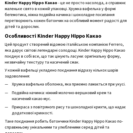
Kinder Happy Hippo Какао
- це не просто насолода, а справжнє
маленьке свято в кожній упаковці. Хрумка вафелька у формі
бегемотика, ніжна подвійна начинка і шоколадне посипання
перетворюють кожен батончик на особливий момент радості для
дітей та дорослих.
Особливості Kinder Happy Hippo Какао
Цей продукт створений відомою італійською компанією Ferrero,
яка дарує світові легендарні солодощі. Kinder Happy Hippo Какао
поєднує в собі все, що так цінують ласуни: оригінальну форму,
незвичайну текстуру та насичений смак.
У кожній вафельці укладено поєднання відразу кількох шарів
задоволення:
Хрумка вафельна оболонка, яка приємно ламається при укусі.
Подвійна начинка: ніжний молочно-вершковий крем та
насичений какао-мус.
Прикраса з повітряного рису та шоколадної крихти, що надає
додаткової крихкості.
Таке поєднання робить батончики Kinder Happy Hippo Какао по-
справжньому унікальними та улюбленими серед дітей та