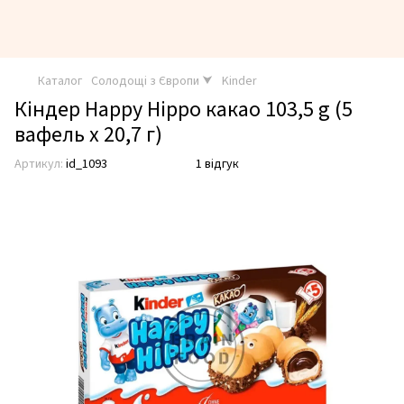
Каталог
Солодощі з Європи ⮟
Kinder
Кіндер Happy Hippo какао 103,5 g (5
вафель х 20,7 г)
Артикул:
id_1093
1 відгук