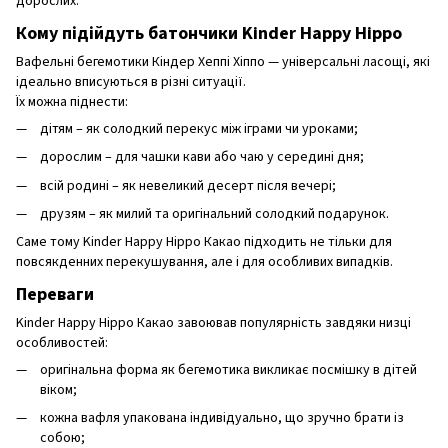
дорослих.
Кому підійдуть батончики Kinder Happy Hippo
Вафельні бегемотики Кіндер Хеппі Хіппо — універсальні ласощі, які
ідеально вписуються в різні ситуації.
Їх можна піднести:
дітям – як солодкий перекус між іграми чи уроками;
дорослим – для чашки кави або чаю у середині дня;
всій родині – як невеликий десерт після вечері;
друзям – як милий та оригінальний солодкий подарунок.
Саме тому Kinder Happy Hippo Какао підходить не тільки для
повсякденних перекушування, але і для особливих випадків.
Переваги
Kinder Happy Hippo Какао завоював популярність завдяки низці
особливостей:
оригінальна форма як бегемотика викликає посмішку в дітей
віком;
кожна вафля упакована індивідуально, що зручно брати із
собою;