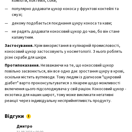
компоти, коктейлі, соки;
популярно додавати цукор кокоса у фруктові коктейлі та
смузі;
декому подобається поєднання цукру кокоса та кави;
не радять додавати кокосовий цукор до чаю, бо він стане
каламутним.
Застосування.
Крім використання в кулінарній промисловості,
кокосовий цукор застосовують у косметології. З нього роблять
різні скраби для шкіри.
Протипоказання.
Незважаючи на те, що кокосовий цукор
повільно засвоюється, він все одно дає зростання цукру в крові,
оскільки містить вуглеводи. Тому людям із діагнозом "цукровий
діабет" варто проконсультуватися з лікарем щодо можливості
включення цього підсолоджувача у свій раціон. Кокосовий цукор -
екзотика для наших широт, тому може викликати негативні
реакції через індивідуальну несприйнятливість продукту.
Відгуки
1
Дмитро