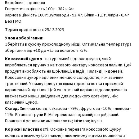
Виробник - Індонезія
Енергетична цінність 100 г - 382 кКал
Харчова цінність 100 г: Вуглеводи - 93,4 г, Білки - 1,1 г, Жири - 0,4 г
Без ГМО
Термін придатності: 25.12.2025
Умови зберігання:
Зберігати в сухому прохолодному місці. Оптимальна температура
зберігання від +10 до +25 за вологості 75%.
Кокосовий цукор
- натуральний підсолоджувач, який
виробляється вручну з квіткового нектару кокосової пальми. Цей
продукт виробляють на Шрі-Ланці, в Індії, Таїланді, Індонезії.
Кокосовий цукор наділений меншою солодкістю, ніж звичний
тростинний. У смаку присутня ніжна горіхова нотка і приємний
карамельний відтінок. Цей екзотичний варіант підсолоджувача
вважається менш шкідливим для людського організму, ніж
класичний цукор.
Склад.
Хімічний склад: сахароза - 79%; фруктоза - 10%; глюкоза -
11%. Вітаміни: групи В. Мінерали: залізо; маній; натрій; калій.
Біоактивні речовини: амінокислоти; інізитол; інулін.
Корисні властивості
. Основна перевага кокосового цукру
полягає в нижчому (55 і нижче) глікемічному індексі порівняно з