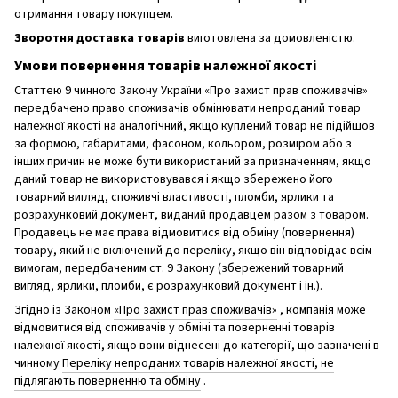
отримання товару покупцем.
Зворотня доставка товарів
виготовлена ​​за домовленістю.
Умови повернення товарів належної якості
Статтею 9 чинного Закону України «Про захист прав споживачів»
передбачено право споживачів обмінювати непроданий товар
належної якості на аналогічний, якщо куплений товар не підійшов
за формою, габаритами, фасоном, кольором, розміром або з
інших причин не може бути використаний за призначенням, якщо
даний товар не використовувався і якщо збережено його
товарний вигляд, споживчі властивості, пломби, ярлики та
розрахунковий документ, виданий продавцем разом з товаром.
Продавець не має права відмовитися від обміну (повернення)
товару, який не включений до переліку, якщо він відповідає всім
вимогам, передбаченим ст. 9 Закону (збережений товарний
вигляд, ярлики, пломби, є розрахунковий документ і ін.).
Згідно із Законом
«Про захист прав споживачів»
, компанія може
відмовитися від споживачів у обміні та поверненні товарів
належної якості, якщо вони віднесені до категорії, що зазначені в
чинному
Переліку непроданих товарів належної якості, не
підлягають поверненню та обміну
.