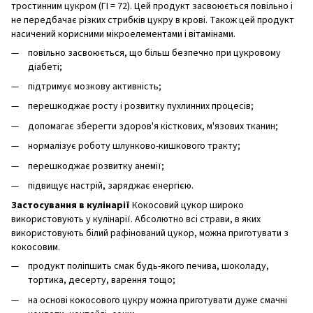
тростинним цукром (ГІ = 72). Цей продукт засвоюється повільно і
не передбачає різких стрибків цукру в крові. Також цей продукт
насичений корисними мікроелементами і вітамінами.
повільно засвоюється, що більш безпечно при цукровому
діабеті;
підтримує мозкову активність;
перешкоджає росту і розвитку пухлинних процесів;
допомагає зберегти здоров'я кісткових, м'язових тканин;
нормалізує роботу шлунково-кишкового тракту;
перешкоджає розвитку анемії;
підвищує настрій, заряджає енергією.
Застосування в кулінарії
Кокосовий цукор широко
використовують у кулінарії. Абсолютно всі страви, в яких
використовують білий рафінований цукор, можна приготувати з
кокосовим.
продукт поліпшить смак будь-якого печива, шоколаду,
тортика, десерту, варення тощо;
на основі кокосового цукру можна приготувати дуже смачні