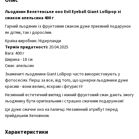
Опис
Льодяник Велетенське око Evil Eyeball Giant Lollipop зі
смаком апельсина 400 г
Гарний льодяник із фруктовим смаком дуже приємний подарунок
як дітям, так і дорослим.
Країна виробник: Нідерланди
Термін придатності:
20.04.2025
Вага: 400 г
Ширина - 18 см
Смак: апельсин
Знамениті льодяники Giant Lollipop часто використовують у
фотосесіях. Перш за все, від того, що цукерки льодяники дуже
красиві - вони великі, яскраві і фігуристі!
Незмінний естетичний вигляд і ніжний фруктовий смак дають змогу
льодянику бути оригінальним і страшно смачним подарунком!
Це дуже смачне око на паличці. Незамінний атрибут перед
прийдешнім Хеловіном.
Характеристики