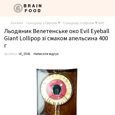
Каталог
Солодощі з Європи ⮟
Солодощі з Європи ⮟ BAT
Льодяник Велетенське око Evil Eyeball
Giant Lollipop зі смаком апельсина 400
г
Артикул:
id_2541
Написати відгук