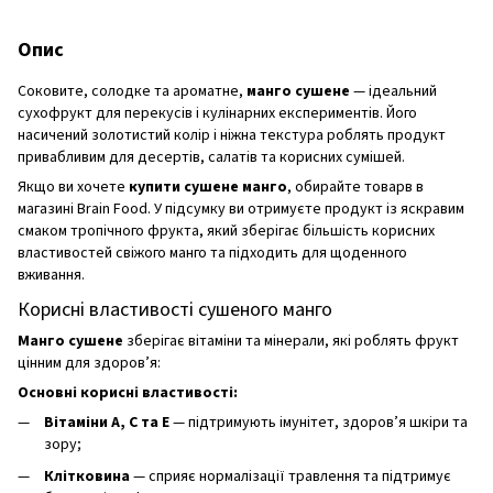
Опис
Соковите, солодке та ароматне,
манго сушене
— ідеальний
сухофрукт для перекусів і кулінарних експериментів. Його
насичений золотистий колір і ніжна текстура роблять продукт
привабливим для десертів, салатів та корисних сумішей.
Якщо ви хочете
купити сушене манго
, обирайте товарв в
магазині Brain Food. У підсумку ви отримуєте продукт із яскравим
смаком тропічного фрукта, який зберігає більшість корисних
властивостей свіжого манго та підходить для щоденного
вживання.
Корисні властивості сушеного манго
Манго сушене
зберігає вітаміни та мінерали, які роблять фрукт
цінним для здоров’я:
Основні корисні властивості:
Вітаміни А, С та Е
— підтримують імунітет, здоров’я шкіри та
зору;
Клітковина
— сприяє нормалізації травлення та підтримує