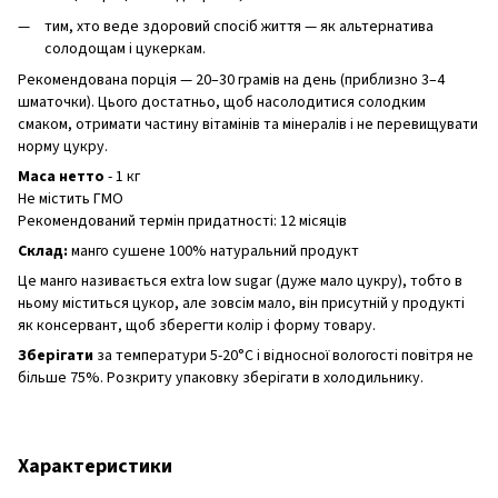
тим, хто веде здоровий спосіб життя — як альтернатива
солодощам і цукеркам.
Рекомендована порція — 20–30 грамів на день (приблизно 3–4
шматочки). Цього достатньо, щоб насолодитися солодким
смаком, отримати частину вітамінів та мінералів і не перевищувати
норму цукру.
Маса нетто
- 1 кг
Не містить ГМО
Рекомендований термін придатності: 12 місяців
Склад:
манго сушене 100% натуральний продукт
Це манго називається extra low sugar (дуже мало цукру), тобто в
ньому міститься цукор, але зовсім мало, він присутній у продукті
як консервант, щоб зберегти колір і форму товару.
Зберігати
за температури 5-20°C і відносної вологості повітря не
більше 75%. Розкриту упаковку зберігати в холодильнику.
Характеристики