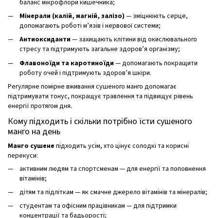
баланс мікрофлори кишечника;
Мінерали (калій, магній, залізо)
— зміцнюють серце,
допомагають роботі м’язів і нервової системи;
Антиоксиданти
— захищають клітини від окислювального
стресу та підтримують загальне здоров’я організму;
Флавоноїди та каротиноїди
— допомагають покращити
роботу очей і підтримують здоров’я шкіри.
Регулярне помірне вживання сушеного манго допомагає
підтримувати тонус, покращує травлення та підвищує рівень
енергії протягом дня.
Кому підходить і скільки потрібно їсти сушеного
манго на день
Манго сушене
підходить усім, хто цінує солодкі та корисні
перекуси:
активним людям та спортсменам — для енергії та поповнення
вітамінів;
дітям та підліткам — як смачне джерело вітамінів та мінералів;
студентам та офісним працівникам — для підтримки
концентрації та бадьорості;