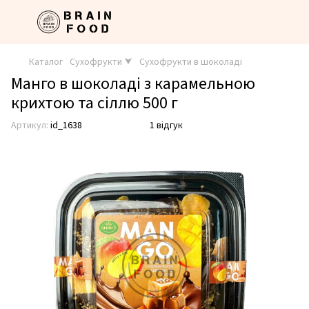
Каталог
Сухофрукти ⮟
Сухофрукти в шоколаді
Манго в шоколаді з карамельною
крихтою та сіллю 500 г
Артикул:
id_1638
1 відгук