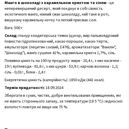
Манго в шоколаді з карамельною крихтою та сіллю
- це
неперевершений десерт, який поєднує в собі свіжість
екзотичного манго, ніжний смак шоколаду, кий тане в роті,
вишукану карамельну нотку та легкий присмак солі.
Вага: 500 г
Склад:
глазур кондитерська темна (цукор, жир пальмоядровий
повністю гідрогенізова-ний, какао-порошок, какао-терте,
емульгатори: (лецитин соєвий, Е476), ароматизатори: "Ванілін",
"Шоколад"), манго сушене 41%, карамельна крихта 1,7%, сіль.
Поживна цінність на 100 гр продукту: жири - 20,4 г, з них насичені -
19 г; вуглеводи - 61,6 г, з них цукри - 53,9 г; харчові волокна - 1,2;
сіль - 0,01г., білки - 2,4 г.
Енергетична цінність (калорійність): 1850 кДж (441 ккал).
Термін придатності:
18.09.2024
Зберігати в сухих, чистих, добре вентильованих приміщеннях, які
не мають стороннього запаху, за температури (18 5 °C) і відносної
вологості повітря не вище ніж 75 %.