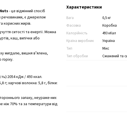
Характеристики
 Nuts
- це відмінний спосіб
и речовинами, є джерелом
Вага
0,5 кг
 та корисних жирів.
Фасовка
Коробка
чуття ситості та енергії. Можна
Калорійність
493 кКал
ртів, каш, випічки або
Країна виробник
Україна
Тип
Мікс
ху мигдалю, вишня вʼялена,
Тип обробки
Смажений та с
 горіху.
сть):2054 кДж / 493 ккал.
5,8 г; харчові волокна: 5,8 г, білки:
стороннього запаху, неураже-них
ьше ніж 70% та за температури від