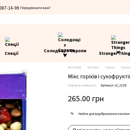
 387-14-99
Передзвонити вам?
Солодощі з Європи
Спеції
Stranger Thin
⮟
Brain food
Каталог
Горіхи
Горіхи
Мікс горіхів і сухофрукт
Немає в наявності
Артикул: id_2228
265.00 грн
%
Увійти
для відображення накопи