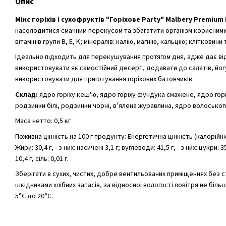
Опис
Мікс горіхів і сухофруктів "Горіхове Party"
Malbery Premium
насолодитися смачним перекусом та збагатити організм корисним
вітамінів групи B, E, K; мінералів: калію, магнію, кальцію; клітковини
Ідеально підходить для перекушування протягом дня, адже дає від
використовувати як самостійний десерт, додавати до салатів, йогу
використовувати для приготування горіхових батончиків.
Склад:
ядро горіху кеш'ю, ядро горіху фундука смажене, ядро горі
родзинки білі, родзинки чорні, вʼялена журавлина, ядро волоського
Маса нетто: 0,5 кг
Поживна цінність на 100 г продукту: Енергетична цінність (калорійні
Жири: 30,4 г, - з них: насичені 3,1 г; вуглеводи: 41,5 г, - з них: цукри: 3
10,4 г, сіль: 0,01 г.
Зберігати в сухих, чистих, добре вентильованих приміщеннях без 
шкідниками хлібних запасів, за відносної вологості повітря не біл
5°С до 20°С.