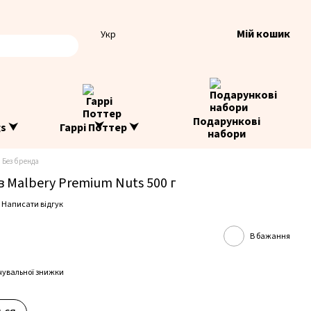
Мій кошик
Укр
Подарункові
gs ⮟
Гаррі Поттер ⮟
набори
 Без бренда
ів Malbery Premium Nuts 500 г
Написати відгук
В бажання
чувальної знижки