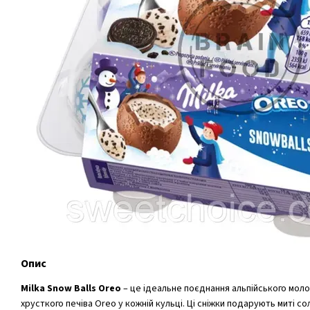
Опис
Milka Snow Balls Oreo
– це ідеальне поєднання альпійського мол
хрусткого печіва Oreo у кожній кульці. Ці сніжки подарують миті 