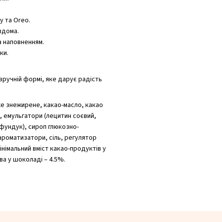
у та Oreo.
вдома.
а наповненням.
ки.
 зручній формі, яке дарує радість
хе знежирене, какао-масло, какао
 емульгатори (лецитин соєвий,
(фундук), сироп глюкозно-
ароматизатори, сіль, регулятор
Мінімальний вміст какао-продуктів у
ва у шоколаді – 4.5%.