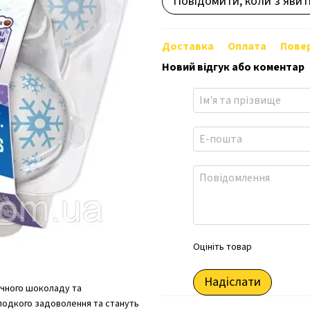
Повідомити, коли з'явит
Доставка
Оплата
Пове
Новий відгук або коментар
Оцініть товар
Надіслати
очного шоколаду та
солодкого задоволення та стануть