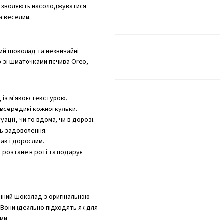
 дозволяють насолоджуватися
а веселим.
чний шоколад та незвичайні
 зі шматочками печива Oreo,
д із м'якою текстурою.
 всередині кожної кульки.
ації, чи то вдома, чи в дорозі.
ть задоволення.
ак і дорослим.
е розтане в роті та подарує
очний шоколад з оригінальною
Вони ідеально підходять як для
ми.