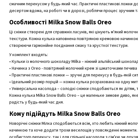
смачним перекусом у будь-який час. Практичні пластикові ложки
десертом вдома, на роботі чи в дорозі, роблячи процес зручним т
Особливості Milka Snow Balls Oreo
Ці сніжки створені для справжніх ласунів, які цінують м'який моло
текстури. Кожна кулька наповнена повітряною кремовою начинкою
створюючи гармонійне поєднання смаку та хрусткої текстури.
У комплект входять:
• Кульки із молочного шоколаду Milka – ніжний альпійський шокола
• Начинка з Oreo - повітряний молочний крем зі шматочками печива
• Практичні пластикові ложки — зручні для перекусу в будь-якій ситу
• Ідеальний розмір порцій — кожна кулька розрахована на одну ми
• Універсальна насолода – солодкі сніжки сподобаються як дітям, т
Кожна кулька Milka Snow Balls Oreo – це маленьке зимове диво, як
радість у будь-який час дня.
Кому підійдуть Milka Snow Balls Oreo
Новорічні сніжки Мілка сподобаються всім, хто любить ніжний мол
начинкою та хоче додати трохи веселощів у повсякденні моменти. 
особистого перекусу, так і для спільної насолоди з сім'єю чи друзя