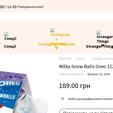
 387-14-99
Передзвонити вам?
Солодощі з Європи
Спеції
Stranger Thin
⮟
Brain food
Каталог
Солодощі з Європ
Milka Snow Balls Oreo 11
Немає в наявності
Артикул: id_1354
189.00 грн
%
Увійти
для відображення накопи