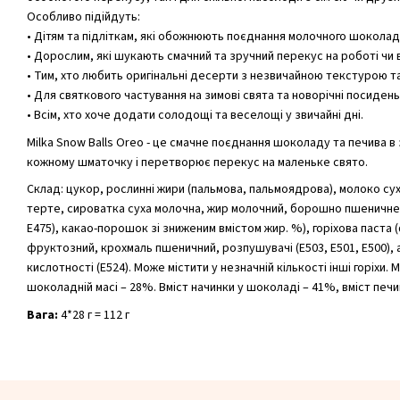
Особливо підійдуть:
• Дітям та підліткам, які обожнюють поєднання молочного шоколад
• Дорослим, які шукають смачний та зручний перекус на роботі чи 
• Тим, хто любить оригінальні десерти з незвичайною текстурою т
• Для святкового частування на зимові свята та новорічні посидень
• Всім, хто хоче додати солодощі та веселощі у звичайні дні.
Milka Snow Balls Oreo - це смачне поєднання шоколаду та печива в
кожному шматочку і перетворює перекус на маленьке свято.
Склад: цукор, рослинні жири (пальмова, пальмоядрова), молоко су
терте, сироватка суха молочна, жир молочний, борошно пшеничне,
E475), какао-порошок зі зниженим вмістом жир. %), горіхова паста 
фруктозний, крохмаль пшеничний, розпушувачі (E503, E501, E500), 
кислотності (E524). Може містити у незначній кількості інші горіхи. 
шоколадній масі – 28%. Вміст начинки у шоколаді – 41%, вміст печи
Вага:
4*28 г = 112 г