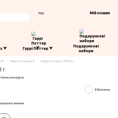
Мій кошик
Укр
Подарункові
gs ⮟
Гаррі Поттер ⮟
набори
и ⮟
Новорічні товари ⮟
Новорічні товари ⮟ Milka
2 г
Написати відгук
В бажання
чувальної знижки