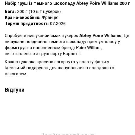
Набір груш із темного шоколаду Abtey Poire Williams 200 г
Вага:
200 г (10 шт цукерок)
Країна-виробник:
Франція
Термін придатності:
07.2026
Спробуйте вишуканий смак цукерок
Abtey Poire Williams
! Це
вишукане поєднання темного шоколаду преміум-класу у
формі груші з наповненням бренді Poire William,
виготовленого з груш сорту Барлетт.
Кожна цукерка красиво загорнута у золоту фольгу.
Ідеальний подарунок для шанувальників солодощів з
алкоголем.
Відгуки
Додайте перший відгук