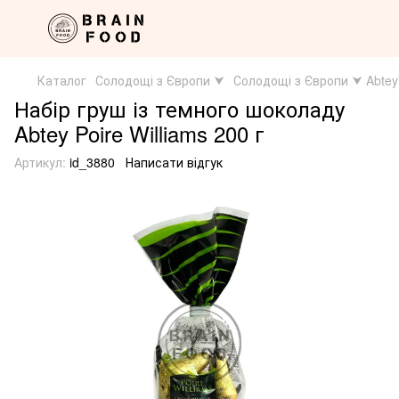
Каталог
Солодощі з Європи ⮟
Солодощі з Європи ⮟ Abtey
Набір груш із темного шоколаду
Abtey Poire Williams 200 г
Артикул:
id_3880
Написати відгук