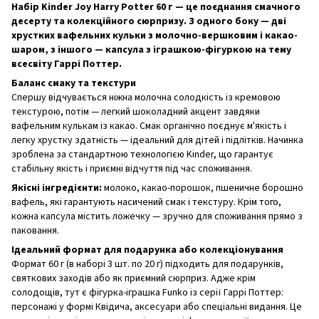
Набір Kinder Joy Harry Potter 60 г — це поєднання смачного
десерту та колекційного сюрпризу. З одного боку — дві
хрустких вафельних кульки з молочно-вершковим і какао-
шаром, з іншого — капсула з іграшкою-фігуркою на тему
всесвіту Гаррі Поттер.
Баланс смаку та текстури
Спершу відчувається ніжна молочна солодкість із кремовою
текстурою, потім — легкий шоколадний акцент завдяки
вафельним кулькам із какао. Смак органічно поєднує м'якість і
легку хрустку здатність — ідеальний для дітей і підлітків. Начинка
зроблена за стандартною технологією Kinder, що гарантує
стабільну якість і приємні відчуття під час споживання.
Якісні інгредієнти:
молоко, какао-порошок, пшеничне борошно
вафель, які гарантують насичений смак і текстуру. Крім того,
кожна капсула містить ложечку — зручно для споживання прямо з
паковання.
Ідеальний формат для подарунка або колекціонування
Формат 60 г (в наборі 3 шт. по 20 г) підходить для подарунків,
святкових заходів або як приємний сюрприз. Адже крім
солодощів, тут є фігурка-іграшка Funko із серії Гаррі Поттер:
персонажі у формі Квідича, аксесуари або спеціальні видання. Це