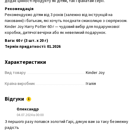
додає цінності продукту як дітям, так і фанатам серії.
Рекомендація
Рекомендуємо дітям від 3 років (залежно від інструкцій на
пакованні) і батькам, які хочуть поєднати смаколицю з сюрпризом.
Kinder Joy Harry Potter 60 г — чудовий вибір для подарункової
коробки, дитячої вечірки або як невеликий подарунок.
Вага: 60 г (3 шт. x 20 г)
Термін придатності: 01.2026
Характеристики
Вид товару
Kinder Joy
Країна виробник
Італія
Відгуки
1
Олександр
04.07.2024 в 00:00
З першого разу попався золотий Гарі, дякую вам за таку безмежну
радість