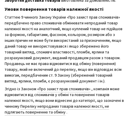
Зворотня доставка товарів
виготовлена ​​за домовленістю.
Умови повернення товарів належної якості
Статтею 9 чинного Закону України «Про захист прав споживачів»
передбачено право споживачів обмінювати непроданий товар
належної якості на аналогічний, якщо куплений товар не підійшов
за формою, габаритами, фасоном, кольором, розміром або з
інших причин не може бути використаний за призначенням, якщо
даний товар не використовувався і якщо збережено його
товарний вигляд, споживчі властивості, пломби, ярлики та
розрахунковий документ, виданий продавцем разом з товаром.
Продавець не має права відмовитися від обміну (повернення)
товару, який не включений до переліку, якщо він відповідає всім
вимогам, передбаченим ст. 9 Закону (збережений товарний
вигляд, ярлики, пломби, є розрахунковий документ і ін.).
Згідно із Законом
«Про захист прав споживачів»
, компанія може
відмовитися від споживачів у обміні та поверненні товарів
належної якості, якщо вони віднесені до категорії, що зазначені в
чинному
Переліку непроданих товарів належної якості, не
підлягають поверненню та обміну
.