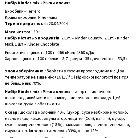
Набір Kinder mix «Ріжки оленя»
Виробник - Ferrero
Країна виробник: Німеччина
Термін придатності:
20.04.2024
Маса нетто:
139 г
Набір містить 5 продуктів
: 2 шт. – Kinder Country, 2 шт. - Kinder
Maxi. 1 шт – Kinder Chocolate
Енергетична цінність 100 г - 566 кКал/ 2360 кДж
Харчова цінність 100 г: білки – 8,7 г; жири - 35 г, вуглеводи – 53,5 г
Умови зберігання:
Зберігати в сухому прохолодному місці за
температури не вище ніж +16 (±5)°C і відносної вологості повітря
не більше ніж 70%.
Набір Kinder mix «Ріжки оленя»
– асорті з молочного
шоколаду, який містить начинку з молочного шоколаду. Цей
шоколад дуже люблять діти.
Склад:
шоколад молочний 40% (цукор, сухе незбиране молоко,
масло какао, какао, емульгатор: лецитин (Соя); ванілін), цукор,
сухе знежирене молоко (18%), пальмова олія, зневоднене масло,
емульгатор. Інгредієнти: молоко 33%, какао 13%.