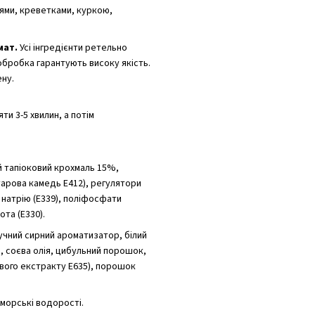
цями, креветками, куркою,
мат.
Усі інгредієнти ретельно
обробка гарантують високу якість.
ену.
ти 3-5 хвилин, а потім
тапіоковий крохмаль 15%,
гуарова камедь E412), регулятори
 натрію (E339), поліфосфати
ота (E330).
учний сирний ароматизатор, білий
 соєва олія, цибульний порошок,
вого екстракту E635), порошок
 морські водорості.