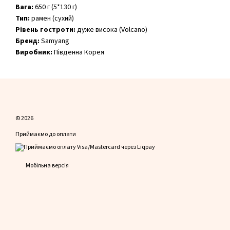
Вага:
650 г (5*130 г)
Тип:
рамен (сухий)
️Рівень гостроти:
дуже висока (Volcano)
Бренд:
Samyang
Виробник:
Південна Корея
© 2026
Приймаємо до оплати
Мобільна версія