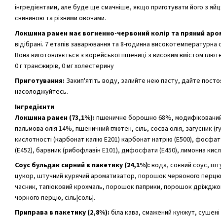
інгредієнтами, але буде ще смачніше, якщо приготувати його з яй
свининою та різними овочами.
Локшина рамен має вогненно-червоний колір та пряний аро
відібрані. 7 етапів заварювання та 8-годинна високотемпературна 
Вона виготовляється з корейської пшениці з високим вмістом глют
0 г трансжирів, 0 мг холестерину
Приготування:
Закип'ятіть воду, залийте нею пасту, дайте постоя
насолоджуйтесь.
Інгредієнти
Локшина рамен (73,1%):
пшеничне борошно 68%, модифікований 
пальмова олія 14%, пшеничний глютен, сіль, соєва олія, загусник (
кислотності (карбонат калію E201) карбонат натрію (E500), фосфат
(E452), барвник (рибофлавін E101), дифосфати (E450), лимонна кисл
Соус бульдак сирний в пакетику (24,1%):
вода, соєвий соус, шт
цукор, штучний курячий ароматизатор, порошок червоного перцю,
часник, тапіоковий крохмаль, порошок паприки, порошок дріжджо
чорного перцю, сіль|соль|.
Приправа в пакетику (2,8%):
біла кава, смажений кунжут, сушені