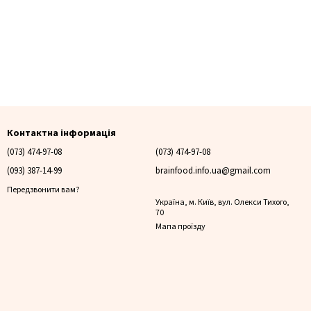
Контактна інформація
(073) 474-97-08
(073) 474-97-08
(093) 387-14-99
brainfood.info.ua@gmail.com
Передзвонити вам?
Україна, м. Київ, вул. Олекси Тихого,
70
Мапа проїзду