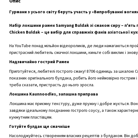
Опис
Гурмани з усього світу беруть участь у «Випробуванні вогн
Набір локшини рамен Samyang Buldak зі смаком сиру – п'ять
Chicken Buldak – це вибір для справжніх фанів азіатської кух
На YouTube понад мільйон відеороликів, де люди намагаються про
пристрасний любитель смачної локшини, киньте собі виклик і знов
Надзвичайно гострий Рамен
Приготуйтеся, любителі гострого смаку! 8706 одиниць за шкалою С
показник оригінального булдака, робить його неймовірно гострим і
треба сказати, пристрасть до нього зросла.
Локшина Kaunnoodles, запашна приправа
Локшина має приємну текстуру, дуже пружну і добре жується. Вона
завдяки ідеальному поєднанню гострого соусу, а також характерн
кунжутним пластівцям.
Готуйте булдак ще смачніше
Насолоджуйтесь створенням власних рецептів з булдаком. Він до