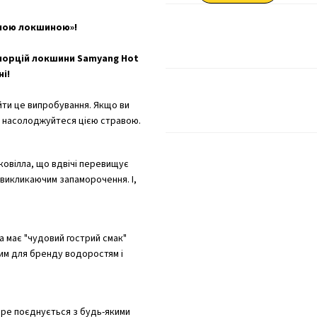
яною локшиною»!
 порцій локшини Samyang Hot
ні!
йти це випробування. Якщо ви
у насолоджуйтеся цією стравою.
ковілла, що вдвічі перевищує
 викликаючим запаморочення. І,
 має "чудовий гострий смак"
им для бренду водоростям і
бре поєднується з будь-якими