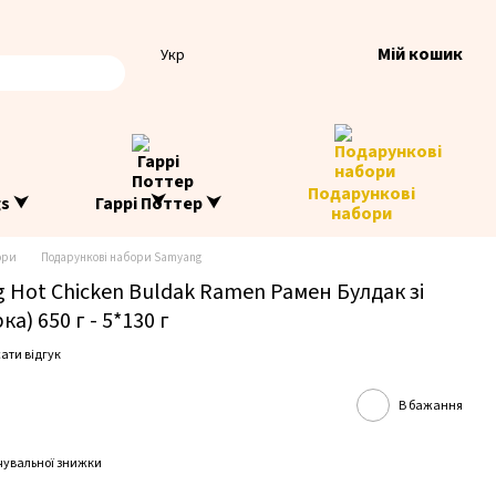
Мій кошик
Укр
Подарункові
gs ⮟
Гаррі Поттер ⮟
набори
ори
Подарункові набори Samyang
Hot Chicken Buldak Ramen Рамен Булдак зі
а) 650 г - 5*130 г
ати відгук
В бажання
чувальної знижки