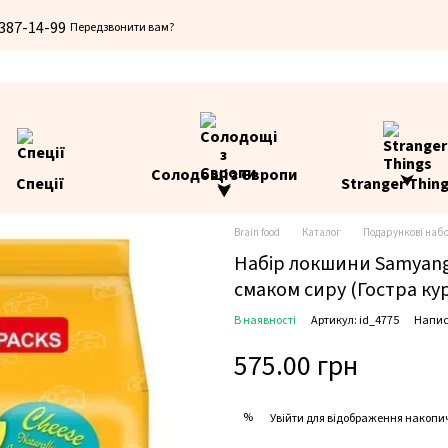
 387-14-99
Передзвонити вам?
Солодощі з Європи
Спеції
Stranger Thin
⮟
Brain food
Каталог
Подарункові наб
Набір локшини Samyang 
смаком сиру (Гостра курк
В наявності
Артикул: id_4775
Напис
575.00 грн
%
Увійти
для відображення накопи