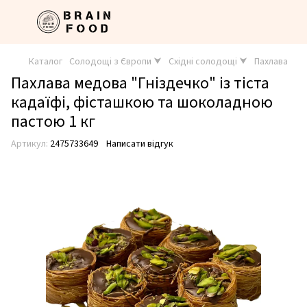
Каталог
Солодощі з Європи ⮟
Східні солодощі ⮟
Пахлава
Пахлава медова "Гніздечко" із тіста
кадаїфі, фісташкою та шоколадною
пастою 1 кг
Артикул:
2475733649
Написати відгук