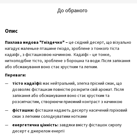
До обраного
Опис
Пахлава медова "Гніздечко" –
це східний десерт, що візуально
нагадує маленьке пташине гніздо, зроблене з тонкого тіста
кадаїфі , з фісташковою начинкою. Кадаїфі – це тонке,
ниткоподібне тісто, зроблене з борошна та води. Після запікання
або обсмажування воно стає хрустким та легким.
Переваги:
тісто кадаїфі:
має нейтральний, злегка прісний смак, що
дозволяє фісташкам повністю розкрити свій аромат. Після
запікання або обсмажування воно стає хрустким та
розсипчастим, створюючи приємний контраст з начинкою
фісташки:
фісташки надають десерту насичений горіховий
смак з легкими солодкуватими нотками
енергетична цінність:
завдяки вмісту фісташок сиропу
десерт є джерелом енергії