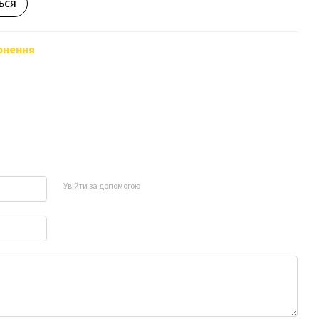
ься
рнення
Увійти за допомогою