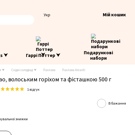
Мій кошик
Укр
Подарункові
gs ⮟
Гаррі Поттер ⮟
набори
и ⮟
Східні солодощі ⮟
Пахлава
Пахлава Amanti
ао, волоським горіхом та фісташкою 500 г
1 відгук
В бажання
чувальної знижки