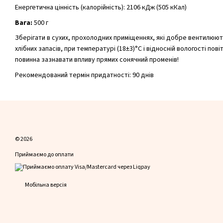
Енергетична цінність (калорійність): 2106 кДж (505 кКал)
Вага:
500 г
Зберігати в сухих, прохолодних приміщеннях, які добре вентилюют
хлібних запасів, при температурі (18±3)°С і відносній вологості пов
повинна зазнавати впливу прямих сонячний променів!
Рекомендований термін придатності: 90 днів
© 2026
Приймаємо до оплати
Мобільна версія