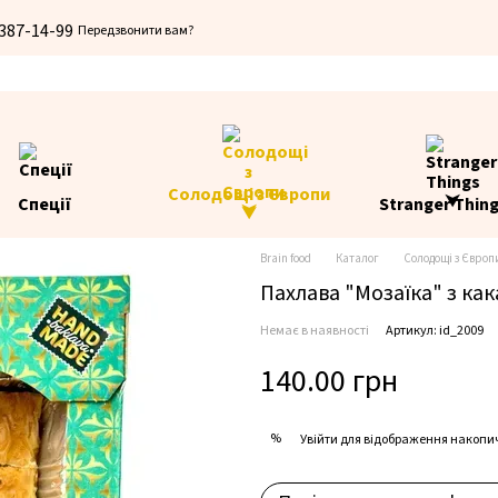
 387-14-99
Передзвонити вам?
Солодощі з Європи
Спеції
Stranger Thin
⮟
Brain food
Каталог
Солодощі з Європ
Пахлава "Мозаїка" з как
Немає в наявності
Артикул: id_2009
140.00 грн
%
Увійти
для відображення накопи