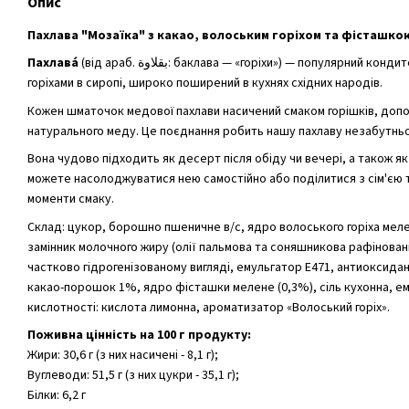
Опис
Пахлава "Мозаїка" з какао, волоським горіхом та фісташко
Пахлава́
(від араб. بقلاوة‎: баклава — «горіхи») — популярний кондитерський виріб з листкового тіста з
горіхами в сиропі, широко поширений в кухнях східних народів.
Кожен шматочок медової пахлави насичений смаком горішків, доп
натурального меду. Це поєднання робить нашу пахлаву незабутнь
Вона чудово підходить як десерт після обіду чи вечері, а також 
можете насолоджуватися нею самостійно або поділитися з сім'єю 
моменти смаку.
Склад: цукор, борошно пшеничне в/с, ядро волоського горіха мел
замінник молочного жиру (олії пальмова та соняшникова рафінован
частково гідрогенізованому вигляді, емульгатор Е471, антиоксидант
какао-порошок 1%, ядро фісташки мелене (0,3%), сіль кухонна, ему
кислотності: кислота лимонна, ароматизатор «Волоський горіх».
Поживна цінність на 100 г продукту:
Жири: 30,6 г (з них насичені - 8,1 г);
Вуглеводи: 51,5 г (з них цукри - 35,1 г);
Білки: 6,2 г