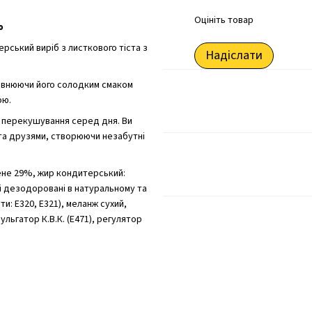
Оцініть товар
ю
Надіслати
овнюючи його солодким смаком
ою.
як перекушування серед дня. Ви
та друзями, створюючи незабутні
ене 29%, жир кондитерський:
і дезодоровані в натуральному та
и: Е320, Е321), меланж сухий,
льгатор К.В.К. (Е471), регулятор