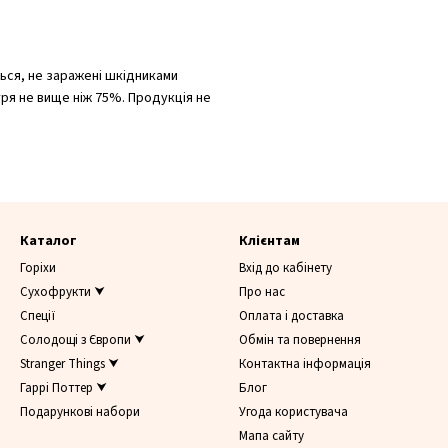
ься, не заражені шкідниками
ітря не вище ніж 75%. Продукція не
Каталог
Клієнтам
Горіхи
Вхід до кабінету
Сухофрукти ⮟
Про нас
Спеції
Оплата і доставка
Солодощі з Європи ⮟
Обмін та повернення
Stranger Things ⮟
Контактна інформація
Гаррі Поттер ⮟
Блог
Подарункові набори
Угода користувача
Мапа сайту