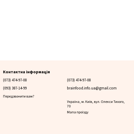
Контактна інформація
(073) 474-97-08
(073) 474-97-08
(093) 387-14-99
brainfood.info.ua@gmail.com
Передзвонити вам?
Україна, м. Київ, вул. Олекси Тихого,
70
Мапа проїзду