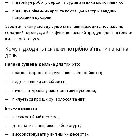
підтримує роботу серця та судин завдяки калію і магнію;
підвищує рівень енергії та покращує настрій завдяки
природним цукорам.
Завдяки такому складу сушена папайя підходить не лише як
солодкий перекус, а й як функціональний продукт для підтримки
життєвого тонусу.
Кому підходить і скільки потрібно з’їдати папаї на
день
Папайя сушена
ідеальна для тих, хто:
прагне здорового харчування та енергійності;
веде активний спосіб життя;
шукає натуральну альтернативу цукеркам;
піклується про шкіру, волосся та нігті.
Її можна вживати:
як самостійний перекус;
додавати в каші, мюслі або йогурт;
використовувати у випічці чи десертах.