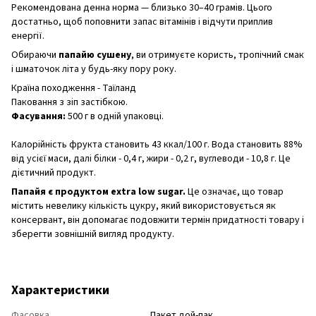
Рекомендована денна норма — близько 30–40 грамів. Цього
достатньо, щоб поповнити запас вітамінів і відчути приплив
енергії.
Обираючи
папайю сушену
, ви отримуєте користь, тропічний смак
і шматочок літа у будь-яку пору року.
Країна походження - Таїланд
Паковання з зіп застібкою.
Фасування:
500 г в одній упаковці.
Калорійність фрукта становить 43 ккал/100 г. Вода становить 88%
від усієї маси, далі білки - 0,4 г, жири - 0,2 г, вуглеводи - 10,8 г. Це
дієтичний продукт.
Папайя є продуктом extra low sugar.
Це означає, що товар
містить невелику кількість цукру, який використовується як
консервант, він допомагає подовжити термін придатності товару і
зберегти зовнішній вигляд продукту.
Характеристики
Фасовка
Пакет дой-пак