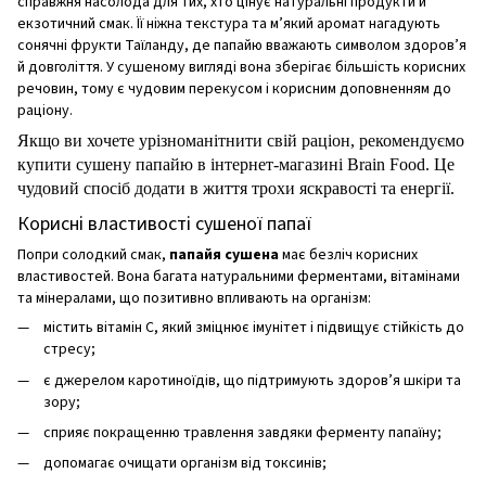
справжня насолода для тих, хто цінує натуральні продукти й
екзотичний смак. Її ніжна текстура та м’який аромат нагадують
сонячні фрукти Таїланду, де папайю вважають символом здоров’я
й довголіття. У сушеному вигляді вона зберігає більшість корисних
речовин, тому є чудовим перекусом і корисним доповненням до
раціону.
Якщо ви хочете урізноманітнити свій раціон, рекомендуємо
купити сушену папайю в інтернет-магазині Brain Food. Це
чудовий спосіб додати в життя трохи яскравості та енергії.
Корисні властивості сушеної папаї
Попри солодкий смак,
папайя сушена
має безліч корисних
властивостей. Вона багата натуральними ферментами, вітамінами
та мінералами, що позитивно впливають на організм:
містить вітамін C, який зміцнює імунітет і підвищує стійкість до
стресу;
є джерелом каротиноїдів, що підтримують здоров’я шкіри та
зору;
сприяє покращенню травлення завдяки ферменту папаїну;
допомагає очищати організм від токсинів;