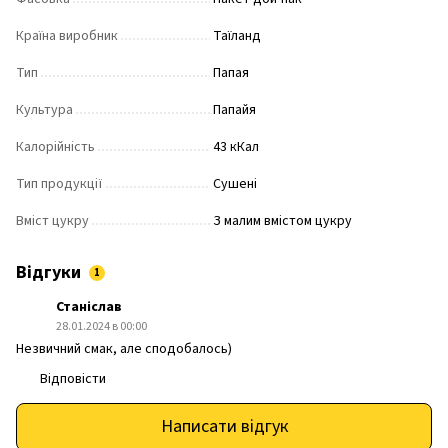
Країна виробник
Таїланд
Тип
Папая
Культура
Папайя
Калорійність
43 кКал
Тип продукції
Сушені
Вміст цукру
З малим вмістом цукру
Відгуки
1
Станіслав
28.01.2024 в 00:00
Незвичний смак, але сподобалось)
Відповісти
Написати відгук