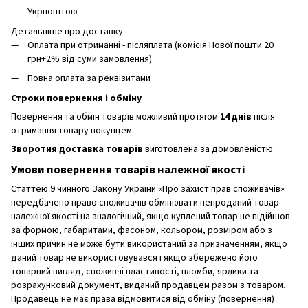
Укрпоштою
Детальніше про доставку
Оплата при отриманні - післяплата (комісія Нової пошти 20
грн+2% від суми замовлення)
Повна оплата за реквізитами
Строки повернення і обміну
Повернення та обмін товарів можливий протягом
14 днів
після
отримання товару покупцем.
Зворотня доставка товарів
виготовлена ​​за домовленістю.
Умови повернення товарів належної якості
Статтею 9 чинного Закону України «Про захист прав споживачів»
передбачено право споживачів обмінювати непроданий товар
належної якості на аналогічний, якщо куплений товар не підійшов
за формою, габаритами, фасоном, кольором, розміром або з
інших причин не може бути використаний за призначенням, якщо
даний товар не використовувався і якщо збережено його
товарний вигляд, споживчі властивості, пломби, ярлики та
розрахунковий документ, виданий продавцем разом з товаром.
Продавець не має права відмовитися від обміну (повернення)