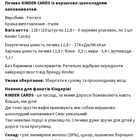
Печиво KINDER CARDS із вершково-шоколадним
наповнювачем
Виробник - Ferrero
Країна виготовлення - Італія
Вага нетто
: 128 г (10 штук по 12,8 г - 5 окремих упаковок, по 2 шт
Kinder Cards)
Енергетична цінність печива 12,8 г - 274 кДж/66 кКал
Харчова цінність печива 12,8 г: білки - 5,5 г; жири - 3,4 г, вуглеводи -
7,1 г
Без барвників і консервантів. Ретельно відібрані інгредієнти
найкращої якості від бренду Kinder.
Умови зберігання:
Зберігати в сухому та прохолодному місці.
Новинка для фанатів Кіндерів!
KINDER CARDS
- це ласощі, за якими дорослі божеволіють навіть
більше, ніж діти!
Дві тонкі хрусткі вафлі приховують між собою вершково-
шоколадний наповнювач! Смак унікальний!
Такі невеликі порції в упаковці по 2 печива дуже зручні для дітей у
дорозі та на прогулянці.
Склад:
сухе знежирене молоко (28%), цукор, пшеничне борошно