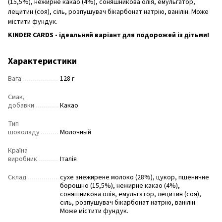
(15,5%), нежирне какао (4%), соняшникова олія, емульгатор,
лецитин (соя), сіль, розпушувач бікарбонат натрію, ванілін. Може
містити фундук.
KINDER CARDS - ідеальний варіант для подорожей із дітьми!
Характеристики
Вага
128 г
Смак,
добавки
Какао
Тип
шоколаду
Молочный
Країна
виробник
Італія
Склад
сухе знежирене молоко (28%), цукор, пшеничне
борошно (15,5%), нежирне какао (4%),
соняшникова олія, емульгатор, лецитин (соя),
сіль, розпушувач бікарбонат натрію, ванілін.
Може містити фундук.