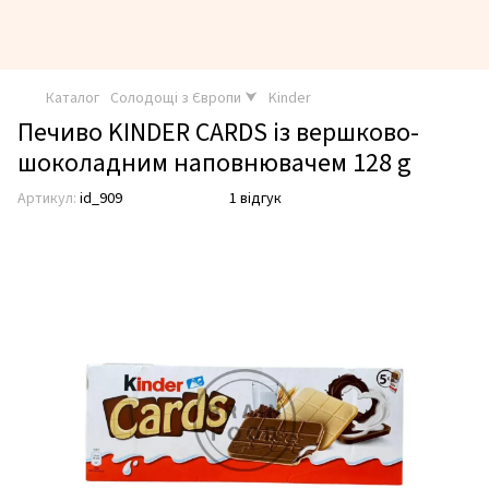
Каталог
Солодощі з Європи ⮟
Kinder
Печиво KINDER CARDS із вершково-
шоколадним наповнювачем 128 g
Артикул:
id_909
1 відгук