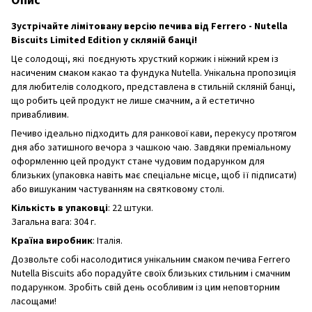
Опис
Зустрічайте лімітовану версію печива від Ferrero - Nutella
Biscuits Limited Edition у скляній банці!
Це солодощі, які поєднують хрусткий коржик і ніжний крем із
насиченим смаком какао та фундука Nutella. Унікальна пропозиція
для любителів солодкого, представлена в стильній скляній банці,
що робить цей продукт не лише смачним, а й естетично
привабливим.
Печиво ідеально підходить для ранкової кави, перекусу протягом
дня або затишного вечора з чашкою чаю. Завдяки преміальному
оформленню цей продукт стане чудовим подарунком для
близьких (упаковка навіть має спеціальне місце, щоб її підписати)
або вишуканим частуванням на святковому столі.
Кількість в упаковці
: 22 штуки.
Загальна вага: 304 г.
Країна виробник
: Італія.
Дозвольте собі насолодитися унікальним смаком печива Ferrero
Nutella Biscuits або порадуйте своїх близьких стильним і смачним
подарунком. Зробіть свій день особливим із цим неповторним
ласощами!