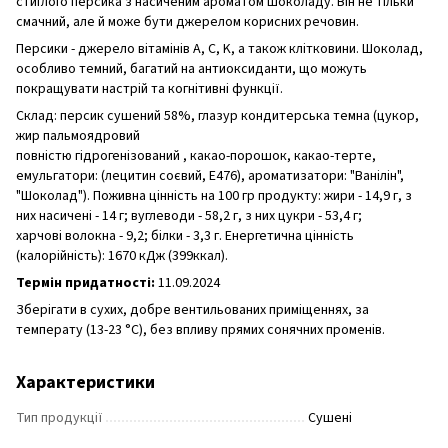
стиглого персика з насиченим ароматом шоколаду. Він не тільки
смачний, але й може бути джерелом корисних речовин.
Персики - джерело вітамінів A, C, K, а також клітковини. Шоколад,
особливо темний, багатий на антиоксиданти, що можуть
покращувати настрій та когнітивні функції.
Склад: персик сушений 58%, глазур кондитерська темна (цукор,
жир пальмоядровий
повністю гідрогенізований , какао-порошок, какао-терте,
емульгатори: (лецитин соєвий, Е476), ароматизатори: "Ванілін",
"Шоколад"). Поживна цінність на 100 гр продукту: жири - 14,9 г, з
них насичені - 14 г; вуглеводи - 58,2 г, з них цукри - 53,4 г;
харчові волокна - 9,2; білки - 3,3 г. Енергетична цінність
(калорійність): 1670 кДж (399ккал).
Термін придатності:
11.09.2024
Зберігати в сухих, добре вентильованих приміщеннях, за
температу (13-23 °C), без впливу прямих сонячних променів.
Характеристики
Тип продукції
Сушені