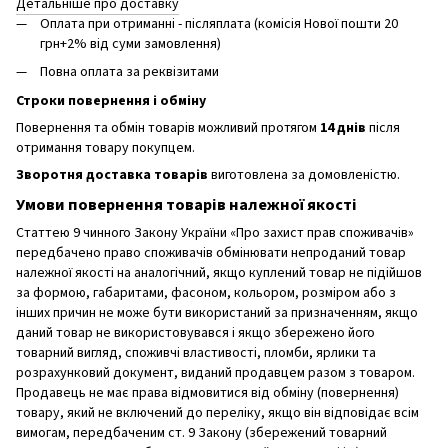
Детальніше про доставку
Оплата при отриманні - післяплата (комісія Нової пошти 20
грн+2% від суми замовлення)
Повна оплата за реквізитами
Строки повернення і обміну
Повернення та обмін товарів можливий протягом
14 днів
після
отримання товару покупцем.
Зворотня доставка товарів
виготовлена ​​за домовленістю.
Умови повернення товарів належної якості
Статтею 9 чинного Закону України «Про захист прав споживачів»
передбачено право споживачів обмінювати непроданий товар
належної якості на аналогічний, якщо куплений товар не підійшов
за формою, габаритами, фасоном, кольором, розміром або з
інших причин не може бути використаний за призначенням, якщо
даний товар не використовувався і якщо збережено його
товарний вигляд, споживчі властивості, пломби, ярлики та
розрахунковий документ, виданий продавцем разом з товаром.
Продавець не має права відмовитися від обміну (повернення)
товару, який не включений до переліку, якщо він відповідає всім
вимогам, передбаченим ст. 9 Закону (збережений товарний