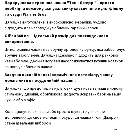
Подарункова керамічна чашка "Том і Джеррі" - просто
необхідна кожному шанувальнику класичного мультфільму
та студії Warner Bros.
Ця чашка виготовлена із високоякісної кераміки, чудово
підходить для насолоди улюбленим гарячим напоєм.
Об'єм 360 мл — ідеальний розмір для повсякденного
використання.
Ця колекційна чашка має зручну ергономіку ручку, яка забезпечує
зручне захоплення. Ця чашка ідеально підходить для ранкової
кави або чаю, даючи змогу вам насолоджуватися кожним ковтком
вашого улюбленого напою.
Завдяки високій якості керамічного матеріалу, чашку
можна мити в посудомийній машині.
Ця чашка, що представляє культовий дует кота та миші в новому
стильному дизайні, обов'язково додасть яскравих барв на вашу
кухню або в офіс.
Колекціонуєте ви чашки або просто шукаєте унікальне
доповнення до своєї колекції посуду, ця чашка «Том і Джеррі»
стане ідеальним вибором.