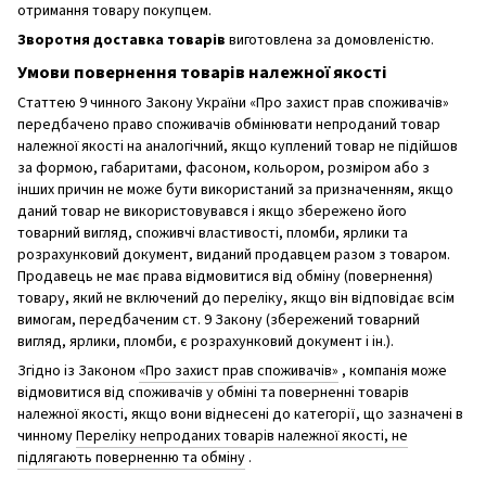
отримання товару покупцем.
Зворотня доставка товарів
виготовлена ​​за домовленістю.
Умови повернення товарів належної якості
Статтею 9 чинного Закону України «Про захист прав споживачів»
передбачено право споживачів обмінювати непроданий товар
належної якості на аналогічний, якщо куплений товар не підійшов
за формою, габаритами, фасоном, кольором, розміром або з
інших причин не може бути використаний за призначенням, якщо
даний товар не використовувався і якщо збережено його
товарний вигляд, споживчі властивості, пломби, ярлики та
розрахунковий документ, виданий продавцем разом з товаром.
Продавець не має права відмовитися від обміну (повернення)
товару, який не включений до переліку, якщо він відповідає всім
вимогам, передбаченим ст. 9 Закону (збережений товарний
вигляд, ярлики, пломби, є розрахунковий документ і ін.).
Згідно із Законом
«Про захист прав споживачів»
, компанія може
відмовитися від споживачів у обміні та поверненні товарів
належної якості, якщо вони віднесені до категорії, що зазначені в
чинному
Переліку непроданих товарів належної якості, не
підлягають поверненню та обміну
.