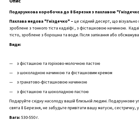
Опис
Подарункова коробочка до 8 Березня з пахлавою "Гніздечко
Пахлава медова "Гніздечко" –
це східний десерт, що візуально
зроблене з тонкого тіста кадаїфі , з фісташковою начинкою. Када
тісто, зроблене з борошна та води. Після запікання або обсмажува
Види:
з фісташкою та горіхово-молочною пастою
з шоколадною начинкою та фісташковим кремом
з гранатово-фісташковою начинкою
з фісташкою та шоколадною пастою
Подаруйте східну насолоду вашій близькій людині. Подарункове у
свята 8 Березня, не забудьте привітати вашу матусю, сестричку, 
Вага:
530-550 г.