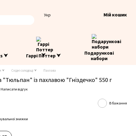
Мій кошик
Укр
Подарункові
gs ⮟
Гаррі Поттер ⮟
набори
и ⮟
Східні солодощі ⮟
Пахлава
"Тюльпан" із пахлавою "Гніздечко" 550 г
Написати відгук
В бажання
чувальної знижки