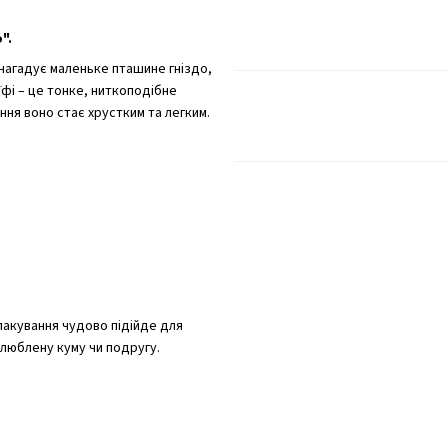
".
 нагадує маленьке пташине гніздо,
їфі – це тонке, ниткоподібне
ння воно стає хрустким та легким.
пакування чудово підійде для
улюблену куму чи подругу.