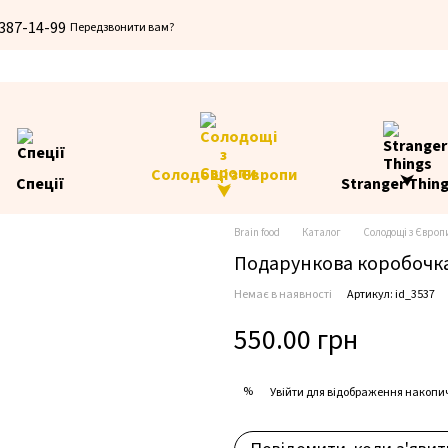
 387-14-99
Передзвонити вам?
Солодощі з Європи
Спеції
Stranger Thin
⮟
Brain food
Каталог
Солодощі з Європ
Подарункова коробочка 
Немає в наявності
Артикул: id_3537
550.00 грн
%
Увійти
для відображення накопи