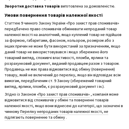
Зворотня доставка товарів
виготовлена ​​за домовленістю.
Умови повернення товарів належної якості
Статтею 9 чинного Закону України «Про захист прав споживачів»
передбачено право споживачів обмінювати непроданий товар
належної якості на аналогічний, якщо куплений товар не підійшов
за формою, габаритами, фасоном, кольором, розміром або з
інших причин не може бути використаний за призначенням, якщо
даний товар не використовувався і якщо збережено його
товарний вигляд, споживчі властивості, пломби, ярлики та
розрахунковий документ, виданий продавцем разом з товаром.
Продавець не має права відмовитися від обміну (повернення)
товару, який не включений до переліку, якщо він відповідає всім
вимогам, передбаченим ст. 9 Закону (збережений товарний
вигляд, ярлики, пломби, є розрахунковий документ і ін.).
Згідно із Законом
«Про захист прав споживачів»
, компанія може
відмовитися від споживачів у обміні та поверненні товарів
належної якості, якщо вони віднесені до категорії, що зазначені в
чинному
Переліку непроданих товарів належної якості, не
підлягають поверненню та обміну
.