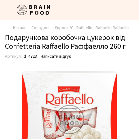
Каталог
Солодощі з Європи ⮟
Raffaello
Raffaello Raffaello
Подарункова коробочка цукерок від
Confetteria Raffaello Раффаелло 260 г
Артикул:
id_4723
Написати відгук