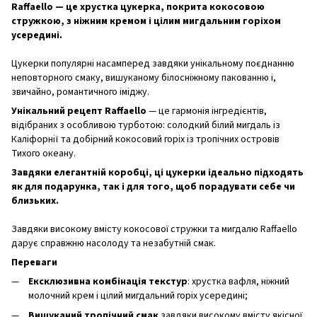
Raffaello — це хрустка цукерка, покрита кокосовою
стружкою, з ніжним кремом і цілим мигдальним горіхом
усередині.
Цукерки популярні насамперед завдяки унікальному поєднанню
неповторного смаку, вишуканому білосніжному пакованню і,
звичайно, романтичного іміджу.
Унікальний рецепт Raffaello
— це гармонія інгредієнтів,
відібраних з особливою турботою: солодкий білий мигдаль із
Каліфорнії та добірний кокосовий горіх із тропічних островів
Тихого океану.
Завдяки елегантній коробці, ці цукерки ідеально підходять
як для подарунка, так і для того, щоб порадувати себе чи
близьких.
Завдяки високому вмісту кокосової стружки та мигдалю Raffaello
дарує справжню насолоду та незабутній смак.
Переваги
Ексклюзивна комбінація текстур
: хрустка вафля, ніжний
молочний крем і цілий мигдальний горіх усередині;
Вишуканий тропічний смак
завдяки високому вмісту якісної