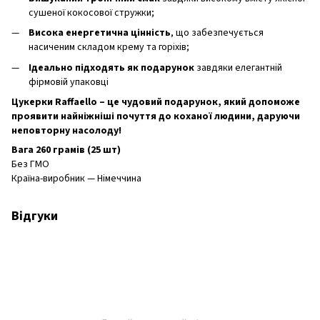
сушеної кокосової стружки;
Висока енергетична цінність
, що забезпечується
насиченим складом крему та горіхів;
Ідеально підходять як подарунок
завдяки елегантній
фірмовій упаковці
Цукерки Raffaello – це чудовий подарунок, який допоможе
проявити найніжніші почуття до коханої людини, даруючи
неповторну насолоду!
Вага 260 грамів (25 шт)
Без ГМО
Країна-виробник — Німеччина
Відгуки