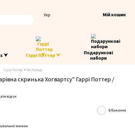
Мій кошик
Укр
Подарункові
gs ⮟
Гаррі Поттер ⮟
набори
Гаррі Поттер ⮟ Без бренду
рівна скринька Хогвартсу" Гаррі Поттер /
ати відгук
В бажання
чувальної знижки