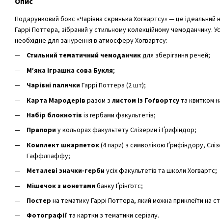
Опис
Подарунковий бокс «Чарівна скринька Хогвартсу» — це ідеальний 
Гаррі Поттера, зібраний у стильному колекційному чемоданчику. У
необхідне для занурення в атмосферу Хогвартсу:
Стильний тематичний чемоданчик
для зберігання речей;
М’яка іграшка сова Букля
;
Чарівні палички
Гаррі Поттера (2 шт);
Карта Мародерів
разом з
листом із Гоґвортсу
та квитком н
Набір блокнотів
із гербами факультетів;
Прапори
у кольорах факультету Слізерин і Ґрифіндор;
Комплект шкарпеток
(4 пари) з символікою Ґрифіндору, Слі
Гаффлпаффу;
Металеві значки-герби
усіх факультетів та школи Хогвартс;
Мішечок з монетами
банку Ґрінґотс;
Постер
на тематику Гаррі Поттера, який можна приклеїти на ст
Фотографії
та картки з тематики серіалу.