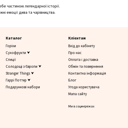
ебе частиною легендарної історії.
ні емоції дива та чарівництва.
Каталог
Клієнтам
Горіхи
Вхід до кабінету
Сухофрукти ⮟
Про нас
Спеції
Оплата і доставка
Солодощі з Європи ⮟
Обмін та повернення
Stranger Things ⮟
Контактна інформація
Гаррі Поттер ⮟
Блог
Подарункові набори
Угода користувача
Мапа сайту
Ми в соцмережах