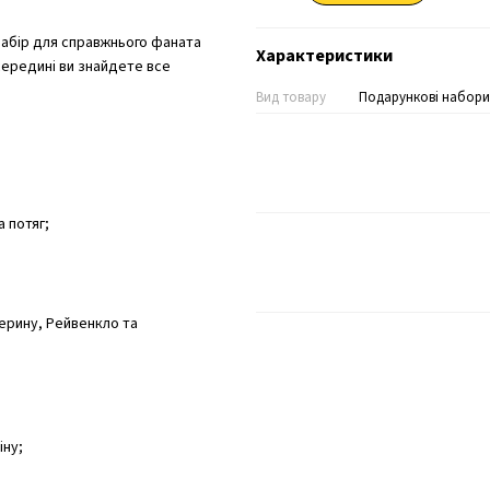
набір для справжнього фаната
Характеристики
середині ви знайдете все
Вид товару
Подарункові набори
а потяг;
зерину, Рейвенкло та
іну;