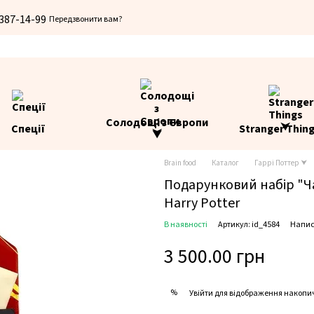
 387-14-99
Передзвонити вам?
Солодощі з Європи
Спеції
Stranger Thin
⮟
Brain food
Каталог
Гаррі Поттер ⮟
Подарунковий набір "Ча
Harry Potter
В наявності
Артикул: id_4584
Напис
3 500.00 грн
%
Увійти
для відображення накопи