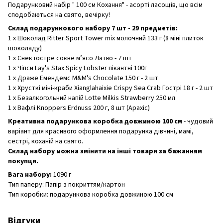
Подарунковий набір " 100 см Кохання" - асорті ласощів, що всім
сподобаються на свято, вечірку!
Склад подарункового набору 7 шт - 29 предметів:
1 х Шоколад Ritter Sport Tower mix молочний 133 г (8 міні плиток
шоколаду)
1 х Снек гостре соєве м’ясо Латяо - 7 шт
1 х Чіпси Lay's Stax Spicy Lobster пікантні 100г
1 х Драже Емендемс M&M's Chocolate 150 г - 2 шт
1 х Хрусткі міні-краби Xianglahaixie Crispy Sea Crab Гострі 18 г - 2 шт
1 х Безалкогольний напій Lotte Milkis Strawberry 250 мл
1 х Вафлі Knoppers Erdnuss 200 г, 8 шт (Арахіс)
Креативна подарункова коробка довжиною 100 см
- чудовий
варіант для красивого оформлення подарунка дівчині, мамі,
сестрі, коханій на свято.
Склад набору можна змінити на інші товари за бажанням
покупця.
Вага набору:
1090 г
Тип паперу: Папір з покриттям/картон
Тип коробки: подарункова коробка довжиною 100 см
Відгуки