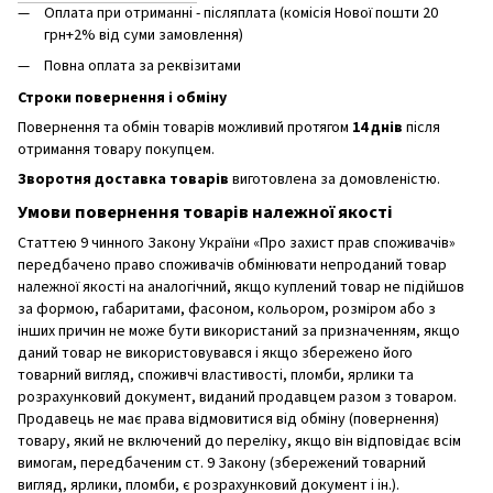
Оплата при отриманні - післяплата (комісія Нової пошти 20
грн+2% від суми замовлення)
Повна оплата за реквізитами
Строки повернення і обміну
Повернення та обмін товарів можливий протягом
14 днів
після
отримання товару покупцем.
Зворотня доставка товарів
виготовлена ​​за домовленістю.
Умови повернення товарів належної якості
Статтею 9 чинного Закону України «Про захист прав споживачів»
передбачено право споживачів обмінювати непроданий товар
належної якості на аналогічний, якщо куплений товар не підійшов
за формою, габаритами, фасоном, кольором, розміром або з
інших причин не може бути використаний за призначенням, якщо
даний товар не використовувався і якщо збережено його
товарний вигляд, споживчі властивості, пломби, ярлики та
розрахунковий документ, виданий продавцем разом з товаром.
Продавець не має права відмовитися від обміну (повернення)
товару, який не включений до переліку, якщо він відповідає всім
вимогам, передбаченим ст. 9 Закону (збережений товарний
вигляд, ярлики, пломби, є розрахунковий документ і ін.).