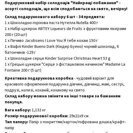
Подарунковий набір солодощів "Найкращі побажання" -
асорті солодощів, що всім сподобаються на свято, вечірку!
Склад подарункового набору 6 шт - 34 предмета:
1 х Шоколадно-горіхова паста Нутелла Nutella 400 г
1 х Набір цукерок ABTEY Liqueurs de Fruits з фруктовими лікерами
200 г (20 шт)
1 х Печиво Jacobsens I Love You Я тебе кохаю 150 г
1 х Вафлі Kinder Bueno Dark (Кіндер Буено) чорний шоколад, 6
батончиків -129 г
1 х Шоколадне серце Kinder Surprise Christmas Heart 53 g
1 х Грецькі цукерки "Серце з фісташковою начинкою" Madame La
Fontaine 200 г (5 шт)
Креативна подарункова коробка
- чудовий варіант для
красивого оформлення подарунка дівчині, дівчинці, мамі, сестрі,
подрузі, колезі, коханій, коханому на свято.
Склад набору можна змінити на інші товари за бажанням
покупця.
Вага набору:
1,132 кг
Розмір подарункової коробки:
29х21х9 см
Тип паперу:
Папір з покриттям/картон/гофрована дошка/крафт-
папір