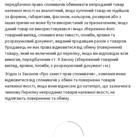
передбачено право споживачів обмінювати непроданий товар
належної якості на аналогічний, якщо куплений товар не підійшов
за формою, габаритами, фасоном, кольором, розміром або з
інших причин не може бути використаний за призначенням, якщо
даний товар не використовувався і якщо збережено його
товарний вигляд, споживчі властивості, пломби, ярлики та
розрахунковий документ, виданий продавцем разом з товаром.
Продавець не має права відмовитися від обміну (повернення)
товару, який не включений до переліку, якщо він відповідає всім
вимогам, передбаченим ст. 9 Закону (збережений товарний
вигляд, ярлики, пломби, є розрахунковий документ і ін.).
Згідно із Законом
«Про захист прав споживачів»
, компанія може
відмовитися від споживачів у обміні та поверненні товарів
належної якості, якщо вони віднесені до категорії, що зазначені в
чинному
Переліку непроданих товарів належної якості, не
підлягають поверненню та обміну
.