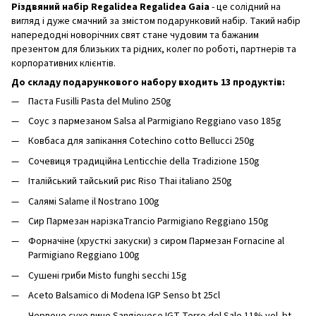
Різдвяний набір Regalidea Regalidea Gaia
- це солідний на
вигляд і дуже смачний за змістом подарунковий набір. Такий набір
напередодні новорічних свят стане чудовим та бажаним
презентом для близьких та рідних, колег по роботі, партнерів та
корпоративних клієнтів.
До складу подарункового набору входить 13 продуктів:
Паста Fusilli Pasta del Mulino 250g
Соус з пармезаном Salsa al Parmigiano Reggiano vaso 185g
Ковбаса для запікання Cotechino cotto Bellucci 250g
Сочевиця традиційна Lenticchie della Tradizione 150g
Італійський тайський рис Riso Thai italiano 250g
Салямі Salame il Nostrano 100g
Сир Пармезан нарізкаTrancio Parmigiano Reggiano 150g
Форначіне (хрусткі закуски) з сиром Пармезан Fornacine al
Parmigiano Reggiano 100g
Сушені гриби Misto funghi secchi 15g
Aceto Balsamico di Modena IGP Senso bt 25cl
Червоне сухе вино Sangiovese IGT Terre del Sale 11% vol. bt