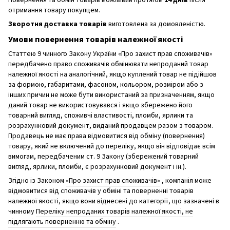
отримання товару покупцем.
Зворотня доставка товарів
виготовлена ​​за домовленістю.
Умови повернення товарів належної якості
Статтею 9 чинного Закону України «Про захист прав споживачів»
передбачено право споживачів обмінювати непроданий товар
належної якості на аналогічний, якщо куплений товар не підійшов
за формою, габаритами, фасоном, кольором, розміром або з
інших причин не може бути використаний за призначенням, якщо
даний товар не використовувався і якщо збережено його
товарний вигляд, споживчі властивості, пломби, ярлики та
розрахунковий документ, виданий продавцем разом з товаром.
Продавець не має права відмовитися від обміну (повернення)
товару, який не включений до переліку, якщо він відповідає всім
вимогам, передбаченим ст. 9 Закону (збережений товарний
вигляд, ярлики, пломби, є розрахунковий документ і ін.).
Згідно із Законом
«Про захист прав споживачів»
, компанія може
відмовитися від споживачів у обміні та поверненні товарів
належної якості, якщо вони віднесені до категорії, що зазначені в
чинному
Переліку непроданих товарів належної якості, не
підлягають поверненню та обміну
.