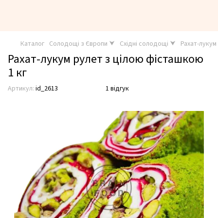
Каталог
Солодощі з Європи ⮟
Східні солодощі ⮟
Рахат-лукум
Рахат-лукум рулет з цілою фісташкою
1 кг
Артикул:
id_2613
1 відгук