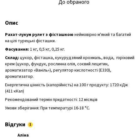
До обраного
Опис
Рахат-лукум рулет з фісташкою
неймовірно м'який та багатий
на цілі турецькі фісташки.
Фасування:
1 кг, 0,5 кг, 0,25 кг.
Склад:
цукор, фісташка, кукурудзяний крохмаль, вода, горіховий
крем (цукор, фундук, рослинна олія, соєвий лецитин,
ароматизатор «Ваніль»), регулятор кислотності (Е330),
ароматизатор.
Енергетична цінність (калорійність) на 100 г продукту: 1720 кДж
(411 кКал)
Рекомендований термін придатності: 12 місяців
Умови зберігання: При температурі 16-18 °C.
Відгуки
1
Аліна