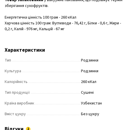
Товар запакований
у вакуумне паковання, що подовжує термін
зберігання сухофруктів.
Енергетична цінність 100 грам - 260 кКал
Харчова цінність 100 грам: Вуглеводи - 76,42 г, Білки - 0,6 г, Жири -
0,2 г, Калій - 976 мг, Кальцій - 67 мг
Характеристики
Тип
Родзинки
Культура
Родзинки
Калорійність
260 кКал
Тип продукції
Сушені
Країна виробник
Узбекистан
Вміст цукру
Без цукру
Відгуки
2