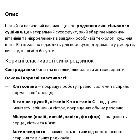
Опис
Ніжний та насичений на смак - це про
родзинки сині тіньового
сушіння.
Це натуральний сухофрукт, який зберігає максимум
вітамінів та мікроелементів завдяки особливій технології сушіння
в тіні. Він ідеально підходить для перекусів, додавання у десерти,
випічку, каші або йогурти.
Корисні властивості синіх родзинок
Сині родзинки
багаті на вітаміни, мінерали та антиоксиданти.
Основні корисні властивості:
Клітковина
— покращує роботу травної системи та сприяє
нормалізації стільця;
Вітаміни групи B, вітамін K та вітамін C
— підтримка
імунітету, зміцнення кісток, покращення обміну речовин;
Мінерали (калій, магній, залізо, фосфор)
— зміцнюють
серце, кістки та м’язи;
Антиоксиданти
— захищають клітини від передчасного
старіння та вільних радикалів;