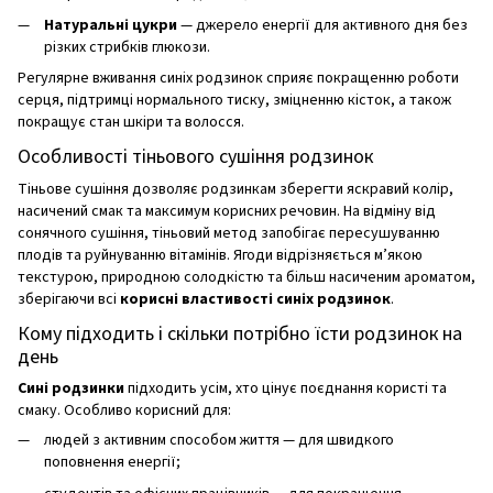
Натуральні цукри
— джерело енергії для активного дня без
різких стрибків глюкози.
Регулярне вживання синіх родзинок сприяє покращенню роботи
серця, підтримці нормального тиску, зміцненню кісток, а також
покращує стан шкіри та волосся.
Особливості тіньового сушіння родзинок
Тіньове сушіння дозволяє родзинкам зберегти яскравий колір,
насичений смак та максимум корисних речовин. На відміну від
сонячного сушіння, тіньовий метод запобігає пересушуванню
плодів та руйнуванню вітамінів. Ягоди відрізняється м’якою
текстурою, природною солодкістю та більш насиченим ароматом,
зберігаючи всі
корисні властивості синіх родзинок
.
Кому підходить і скільки потрібно їсти родзинок на
день
Сині родзинки
підходить усім, хто цінує поєднання користі та
смаку. Особливо корисний для:
людей з активним способом життя — для швидкого
поповнення енергії;