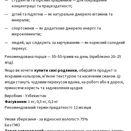
студентів та офісних працівників — для покращення
концентрації та працездатності;
дітей та підлітків — як натуральне джерело вітамінів та
мінералів;
спортсменів — як додаткове джерело енергії та
мікроелементів;
людей, що слідкують за харчуванням — як корисний солодкий
перекус.
Рекомендована порція — 30–50 грамів на день (приблизно 20–25
ягід).
Якщо ви хочете
купити сині родзинки
, обирайте продукт із
яскравим кольором, м’якою текстурою та насиченим смаком. Ці
ягоди стануть чудовим перекусом вдома, на роботі або в дорозі,
приносячи користь та задоволення щодня.
Виробник - Узбекистан
Фасування:
1 кг, 0,5 кг, 0,3 кг
Рекомендований термін придатності: 12 місяців
Умови зберігання - за відносної вологості 75%
Без ГМО