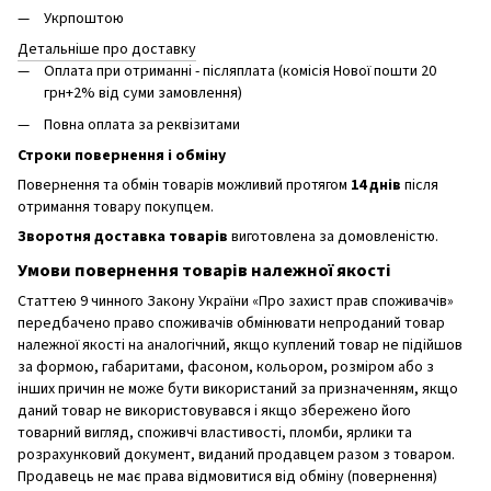
Укрпоштою
Детальніше про доставку
Оплата при отриманні - післяплата (комісія Нової пошти 20
грн+2% від суми замовлення)
Повна оплата за реквізитами
Строки повернення і обміну
Повернення та обмін товарів можливий протягом
14 днів
після
отримання товару покупцем.
Зворотня доставка товарів
виготовлена ​​за домовленістю.
Умови повернення товарів належної якості
Статтею 9 чинного Закону України «Про захист прав споживачів»
передбачено право споживачів обмінювати непроданий товар
належної якості на аналогічний, якщо куплений товар не підійшов
за формою, габаритами, фасоном, кольором, розміром або з
інших причин не може бути використаний за призначенням, якщо
даний товар не використовувався і якщо збережено його
товарний вигляд, споживчі властивості, пломби, ярлики та
розрахунковий документ, виданий продавцем разом з товаром.
Продавець не має права відмовитися від обміну (повернення)