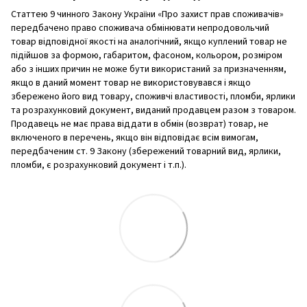
Статтею 9 чинного Закону України «Про захист прав споживачів»
передбачено право споживача обмінювати непродовольчий
товар відповідної якості на аналогічний, якщо куплений товар не
підійшов за формою, габаритом, фасоном, кольором, розміром
або з інших причин не може бути використаний за призначенням,
якщо в даний момент товар не використовувався і якщо
збережено його вид товару, споживчі властивості, пломби, ярлики
та розрахунковий документ, виданий продавцем разом з товаром.
Продавець не має права віддати в обмін (возврат) товар, не
включеного в перечень, якщо він відповідає всім вимогам,
передбаченим ст. 9 Закону (збережений товарний вид, ярлики,
пломби, є розрахунковий документ і т.п.).