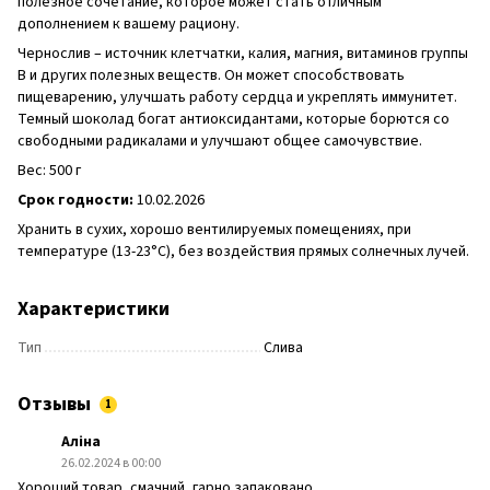
полезное сочетание, которое может стать отличным
дополнением к вашему рациону.
Чернослив – источник клетчатки, калия, магния, витаминов группы
B и других полезных веществ. Он может способствовать
пищеварению, улучшать работу сердца и укреплять иммунитет.
Темный шоколад богат антиоксидантами, которые борются со
свободными радикалами и улучшают общее самочувствие.
Вес: 500 г
Срок годности:
10.02.2026
Хранить в сухих, хорошо вентилируемых помещениях, при
температуре (13-23°C), без воздействия прямых солнечных лучей.
Характеристики
Тип
Слива
Отзывы
1
Аліна
26.02.2024 в 00:00
Хороший товар, смачний, гарно запаковано