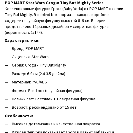
POP MART Star Wars Grogu: Tiny But Mighty Series
Коллекционные фигурки Грога (Baby Yoda) от POP MART в серии
Tiny But Mighty. Это blind box формат – каждая коробочка
содержит случайную фигурку высотой 6–9 см. В серии
представлено 12 разных дизайнов + секретная фигурка
(вероятность 1/144).
Характеристики:
Бренд: POP MART
Лицензия: Star Wars
Серия: Grogu - Tiny But Mighty
Размер: 6-9 см (2.4-3.5 дюйма)
Материал: PVC/ABS
Формат: Blind box (случайная фигурка)
Полный сет: 12 стилей + 1 секретная фигурка
Возраст: рекомендовано от 15 лет
Особенности:
Высокая детализация и качественная покраска.
Каждая фигурка показывает Грогу в разных забавных и