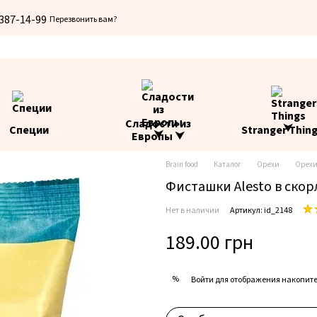
 387-14-99
Перезвонить вам?
Сладости из
Специи
Stranger Thin
Европы ⮟
Brain food
Каталог
Орехи
Орехи 
Фисташки Alesto в скор
Нет в наличии
Артикул: id_2148
189.00 грн
%
Войти
для отображения накопите