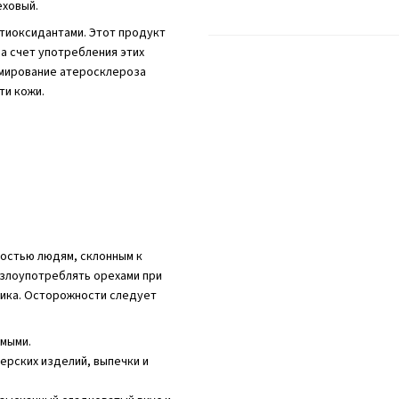
еховый.
тиоксидантами. Этот продукт
за счет употребления этих
мирование атеросклероза
ти кожи.
остью людям, склонным к
 злоупотреблять орехами при
ника. Осторожности следует
мыми.
терских изделий, выпечки и