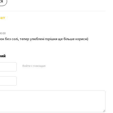
ся
рат
00:00
к без солі, тепер улюблені горішки ще більше корисні)
рий
Войти с помощью