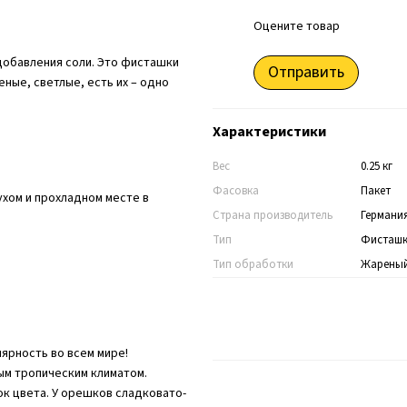
Оцените товар
обавления соли. Это фисташки
Отправить
еные, светлые, есть их – одно
Характеристики
Вес
0.25 кг
Фасовка
Пакет
ухом и прохладном месте в
Страна производитель
Германи
Тип
Фисташ
Тип обработки
Жарены
ярность во всем мире!
ым тропическим климатом.
 цвета. У орешков сладковато-