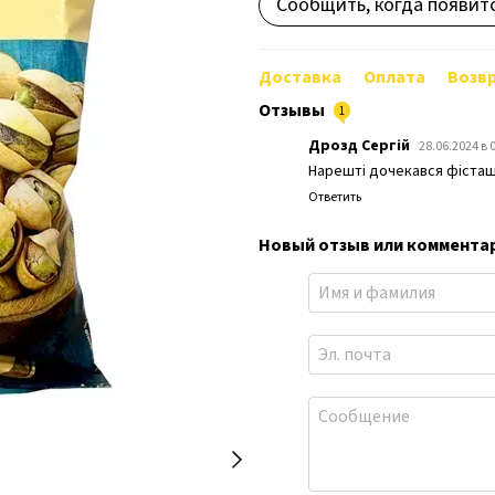
Сообщить, когда появит
Доставка
Оплата
Возв
Отзывы
1
Дрозд Сергій
28.06.2024 в 
Нарешті дочекався фісташо
Ответить
Новый отзыв или коммента