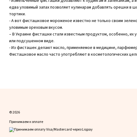
- Измельченные фисташки добавляют к пудингам и запеканкам, а 
едва уловимый запах позволяет кулинарам добавлять орешки в ш
тортики.
- А вот фисташковое мороженое известно не только своим зелено
уловимым ореховым вкусом.
– В Украине фисташки стали известным продуктом, особенно, их 
или подсушенном виде.
- Из фисташек делают масло, применяемое в медицине, парфюмер
Фисташковое масло часто употребляют в косметологических целя
© 2026
Принимаем к оплате