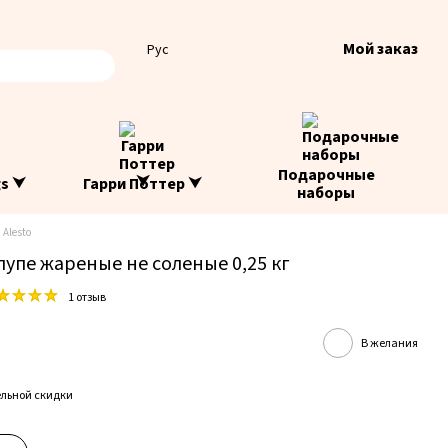
Мой заказ
Рус
Подарочные
gs ⮟
Гарри Поттер ⮟
наборы
Alesto
лупе жареные не соленые 0,25 кг
1 отзыв
В желания
льной скидки