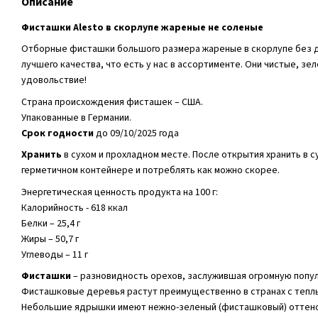
Описание
Фисташки Alesto в скорлупе жареные не соленые
Отборные фисташки большого размера жареные в скорлупе без д
лучшего качества, что есть у нас в ассортименте. Они чистые, зел
удовольствие!
Страна происхождения фисташек – США.
Упакованные в Германии.
Срок годности
до 09/10/2025 года
Хранить
в сухом и прохладном месте. После открытия хранить в с
герметичном контейнере и потреблять как можно скорее.
Энергетическая ценность продукта на 100 г:
Калорийность - 618 ккал
Белки – 25,4 г
Жиры – 50,7 г
Углеводы – 11 г
Фисташки
– разновидность орехов, заслужившая огромную попул
Фисташковые деревья растут преимущественно в странах с тепл
Небольшие ядрышки имеют нежно-зеленый (фисташковый) оттенок