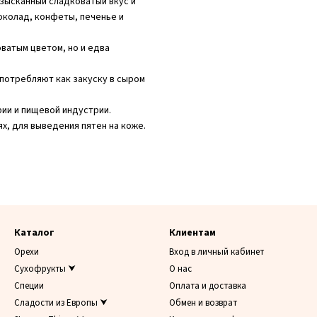
изысканный сладковатый вкус и
околад, конфеты, печенье и
ватым цветом, но и едва
употребляют как закуску в сыром
ии и пищевой индустрии.
х, для выведения пятен на коже.
Каталог
Клиентам
Орехи
Вход в личный кабинет
Сухофрукты ⮟
О нас
Специи
Оплата и доставка
Сладости из Европы ⮟
Обмен и возврат