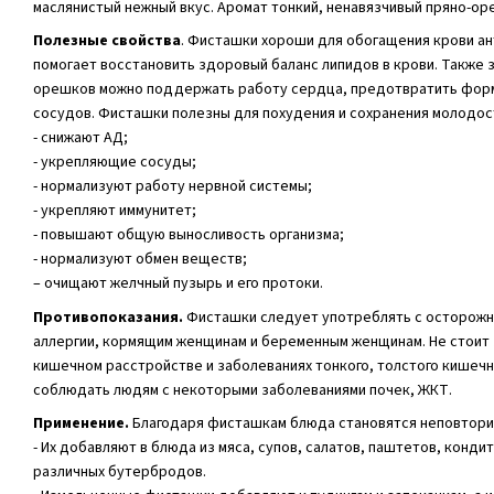
маслянистый нежный вкус. Аромат тонкий, ненавязчивый пряно-ор
Полезные свойства
. Фисташки хороши для обогащения крови ан
помогает восстановить здоровый баланс липидов в крови. Также 
орешков можно поддержать работу сердца, предотвратить фор
сосудов. Фисташки полезны для похудения и сохранения молодос
- снижают АД;
- укрепляющие сосуды;
- нормализуют работу нервной системы;
- укрепляют иммунитет;
- повышают общую выносливость организма;
- нормализуют обмен веществ;
– очищают желчный пузырь и его протоки.
Противопоказания.
Фисташки следует употреблять с осторожн
аллергии, кормящим женщинам и беременным женщинам. Не стоит
кишечном расстройстве и заболеваниях тонкого, толстого кишеч
соблюдать людям с некоторыми заболеваниями почек, ЖКТ.
Применение.
Благодаря фисташкам блюда становятся неповтори
- Их добавляют в блюда из мяса, супов, салатов, паштетов, конди
различных бутербродов.