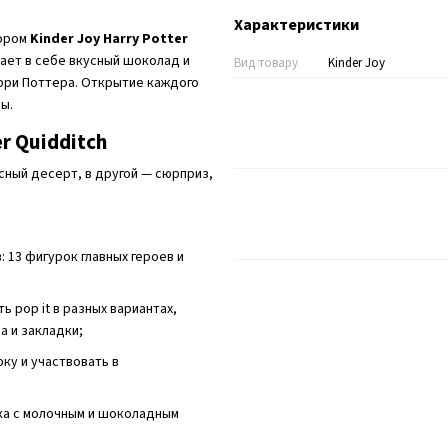
Характеристики
бором
Kinder Joy Harry Potter
тает в себе вкусный шоколад и
Вид товару
Kinder Joy
рри Поттера. Открытие каждого
ы.
r Quidditch
сный десерт, в другой — сюрприз,
 13 фигурок главных героев и
ь pop it в разных вариантах,
а и закладки;
ку и участвовать в
ка с молочным и шоколадным