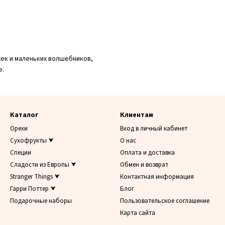
ек и маленьких волшебников,
е.
Каталог
Клиентам
Орехи
Вход в личный кабинет
Сухофрукты ⮟
О нас
Специи
Оплата и доставка
Сладости из Европы ⮟
Обмен и возврат
Stranger Things ⮟
Контактная информация
Гарри Поттер ⮟
Блог
Подарочные наборы
Пользовательское соглашение
Карта сайта