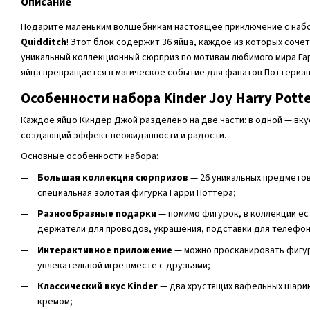
Описание
Подарите маленьким волшебникам настоящее приключение с на
Quidditch
! Этот блок содержит 36 яйца, каждое из которых соче
уникальный коллекционный сюрприз по мотивам любимого мира Га
яйца превращается в магическое событие для фанатов Поттериан
Особенности набора Kinder Joy Harry Potte
Каждое яйцо Киндер Джой разделено на две части: в одной — вку
создающий эффект неожиданности и радости.
Основные особенности набора:
Большая коллекция сюрпризов
— 26 уникальных предметов:
специальная золотая фигурка Гарри Поттера;
Разнообразные подарки
— помимо фигурок, в коллекции ест
держатели для проводов, украшения, подставки для телефон
Интерактивное приложение
— можно просканировать фигур
увлекательной игре вместе с друзьями;
Классический вкус Kinder
— два хрустящих вафельных шари
кремом;