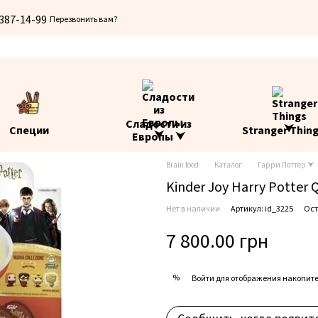
 387-14-99
Перезвонить вам?
Сладости из
Специи
Stranger Thin
Европы ⮟
Brain food
Каталог
Гарри Поттер ⮟
Kinder Joy Harry Potter
Нет в наличии
Артикул: id_3225
Ост
7 800.00 грн
%
Войти
для отображения накопите