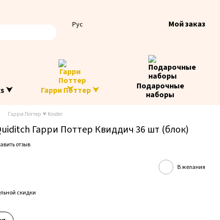
Мой заказ
Рус
Подарочные
gs ⮟
Гарри Поттер ⮟
наборы
Гарри Поттер ⮟ Kinder
 Quiditch Гарри Поттер Квиддич 36 шт (блок)
авить отзыв
В желания
льной скидки