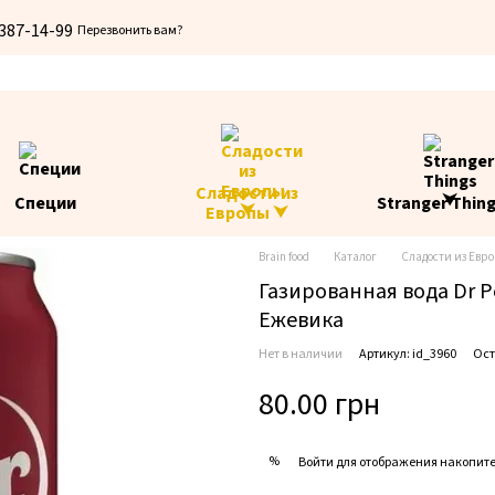
 387-14-99
Перезвонить вам?
Сладости из
Специи
Stranger Thin
Европы ⮟
Brain food
Каталог
Сладости из Евр
Газированная вода Dr Pe
Ежевика
Нет в наличии
Артикул: id_3960
Ост
80.00 грн
%
Войти
для отображения накопите