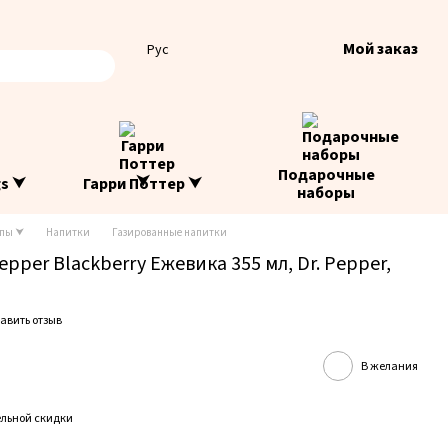
Мой заказ
Рус
Подарочные
gs ⮟
Гарри Поттер ⮟
наборы
опы ⮟
Напитки
Газированные напитки
pper Blackberry Ежевика 355 мл, Dr. Pepper,
авить отзыв
В желания
льной скидки