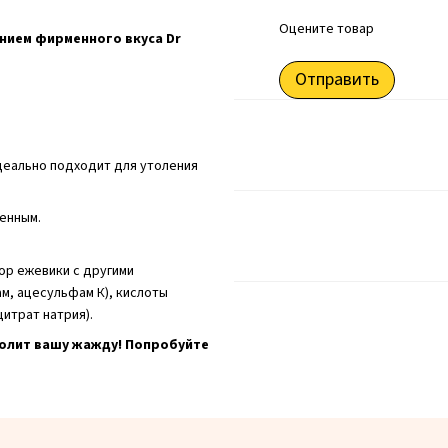
Оцените товар
нием фирменного вкуса Dr
Отправить
идеально подходит для утоления
енным.
ор ежевики с другими
м, ацесульфам К), кислоты
цитрат натрия).
толит вашу жажду! Попробуйте