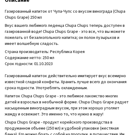
Описание
Газированный напиток от Чупа-Чупс со вкусом винограда (Chupa
Chups Grape) 250 мл
Вкус вашего любимого леденца Chupa Chups теперь доступен в
газированной воде! Chupa Chups Grape - это все, что вы можете
пожелать от безалкогольного напитка; он полон пузырьков и
имеет волшебную сладость.
Страна производитель: Республика Корея
Содержание нетто: 250 мл
Срок годности: 01.10.2023
Газированный напиток действительно имитирует вкус всемирно
известной сладкой конфеты. Хранить лучше всего до окончания
срока годности. Употреблять охлажденным.
Напиток Chupa Chups Grape - это любимое лакомство многих
детей и взрослых в необычной форме. Chupa Chups Grape радует
насыщенным виноградным вкусом, при этом хорошо утоляет
жажду и освежает. Это именно то, что нужно в жару!
Chupa Chups Grape - продукт корейского производства в
продуманном объеме (250 мл) и удобной упаковке (жестяная
банка). Его можно брать с собой на прогулки, в путешествия. Им