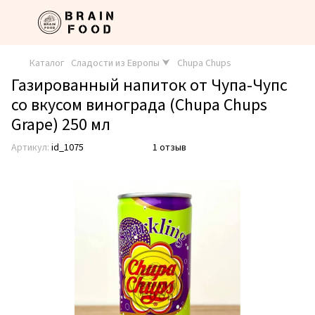
Каталог
Сладости из Европы ⮟
Chupa Chups
Газированный напиток от Чупа-Чупс
со вкусом винограда (Chupa Chups
Grape) 250 мл
Артикул:
id_1075
1 отзыв