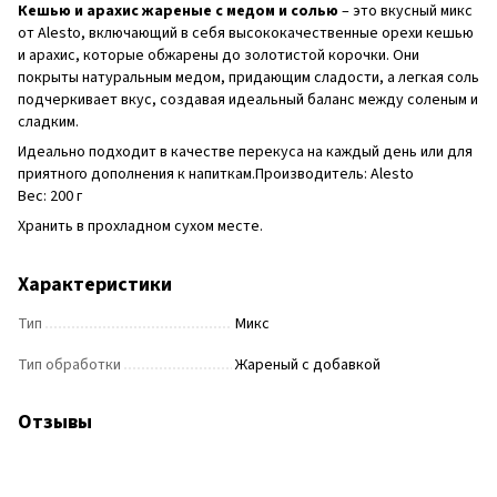
Кешью и арахис жареные с медом и солью
– это вкусный микс
от Alesto, включающий в себя высококачественные орехи кешью
и арахис, которые обжарены до золотистой корочки. Они
покрыты натуральным медом, придающим сладости, а легкая соль
подчеркивает вкус, создавая идеальный баланс между соленым и
сладким.
Идеально подходит в качестве перекуса на каждый день или для
приятного дополнения к напиткам.Производитель: Alesto
Вес: 200 г
Хранить в прохладном сухом месте.
Характеристики
Тип
Микс
Тип обработки
Жареный с добавкой
Отзывы