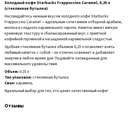
Холодный кофе Starbucks Frappuccino Caramel, 0,25 л
(стеклянная бутылка)
Наслаждайтесь нежным вкусом холодного кофе Starbucks
Frappuccino Caramel — идеальным сочетанием отборной арабики,
молока и сладкого карамельного сиропа. Напиток имеет мягкую
кремовую текстуру и сбалансированный вкус с приятной
кофейной горчинкой и насыщенной карамельной сладостью.
Удобная стеклянная бутылка объемом 0,25 л позволяет взять
любимый напиток с собой – он отлично освежает и добавляет
энергии в любое время дня. Подавайте охлажденным для
максимального удовольствия.
Объем:
0.25 л
Тип упаковки:
стеклянная бутылка
Смак:
карамель
Идеальный выбор для тех, кто ценит качественный кофе!
Отзывы